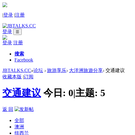
|
登录
|
注册
登录
☰
登录
注册
搜索
Facebook
JBTALKS.CC
»
论坛
›
旅游享乐
›
大洋洲旅遊分享
›
交通建议
收藏本版
|
订阅
交通建议
今日:
0
|
主题:
5
返 回
全部
澳洲
纽西兰