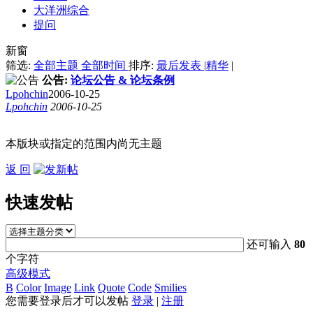
大洋洲综合
提问
新窗
筛选:
全部主题
全部时间
排序:
最后发表
|
精华
|
公告:
论坛公告 & 论坛条例
Lpohchin
2006-10-25
Lpohchin
2006-10-25
本版块或指定的范围内尚无主题
返 回
快速发帖
还可输入
80
个字符
高级模式
B
Color
Image
Link
Quote
Code
Smilies
您需要登录后才可以发帖
登录
|
注册