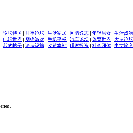
|
论坛特区
|
时事论坛
|
生活家居
|
闲情逸志
|
年轻男女
|
生活点
|
电玩世界
|
网络游戏
|
手机平板
|
汽车论坛
|
体育世界
|
大专论
|
我的帖子
|
论坛设施
|
收藏本站
|
理财投资
|
社会团体
|
中文输
eries .