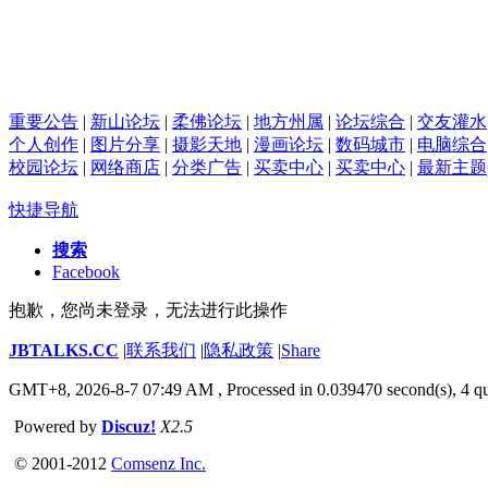
重要公告
|
新山论坛
|
柔佛论坛
|
地方州属
|
论坛综合
|
交友灌水
个人创作
|
图片分享
|
摄影天地
|
漫画论坛
|
数码城市
|
电脑综合
校园论坛
|
网络商店
|
分类广告
|
买卖中心
|
买卖中心
|
最新主题
快捷导航
搜索
Facebook
抱歉，您尚未登录，无法进行此操作
JBTALKS.CC
|
联系我们
|
隐私政策
|
Share
GMT+8, 2026-8-7 07:49 AM
, Processed in 0.039470 second(s), 4 qu
Powered by
Discuz!
X2.5
© 2001-2012
Comsenz Inc.