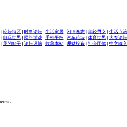
|
论坛特区
|
时事论坛
|
生活家居
|
闲情逸志
|
年轻男女
|
生活点
|
电玩世界
|
网络游戏
|
手机平板
|
汽车论坛
|
体育世界
|
大专论
|
我的帖子
|
论坛设施
|
收藏本站
|
理财投资
|
社会团体
|
中文输
eries .