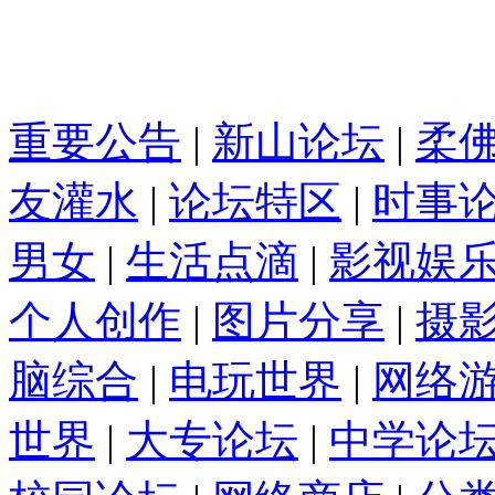
重要公告
|
新山论坛
|
柔
友灌水
|
论坛特区
|
时事
男女
|
生活点滴
|
影视娱
个人创作
|
图片分享
|
摄
脑综合
|
电玩世界
|
网络
世界
|
大专论坛
|
中学论