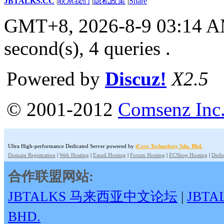
JBTALKS.CC
|
联系我们
|
隐私政策
|
Share
GMT+8, 2026-8-9 03:14 
second(s), 4 queries .
Powered by
Discuz!
X2.5
© 2001-2012
Comsenz Inc
Ultra High-performance Dedicated Server powered by
iCore Technology Sdn. Bhd.
Domain Registration
|
Web Hosting
|
Email Hosting
|
Forum Hosting
|
ECShop Hosting
|
Dedic
合作联盟网站:
JBTALKS 马来西亚中文论坛
|
JBT
BHD.