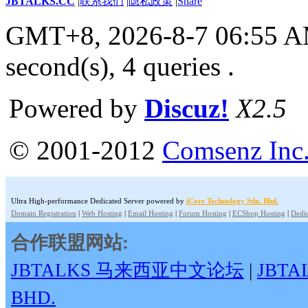
JBTALKS.CC
|
联系我们
|
隐私政策
|
Share
GMT+8, 2026-8-7 06:55 
second(s), 4 queries .
Powered by
Discuz!
X2.5
© 2001-2012
Comsenz Inc
Ultra High-performance Dedicated Server powered by
iCore Technology Sdn. Bhd.
Domain Registration
|
Web Hosting
|
Email Hosting
|
Forum Hosting
|
ECShop Hosting
|
Dedic
合作联盟网站:
JBTALKS 马来西亚中文论坛
|
JBT
BHD.