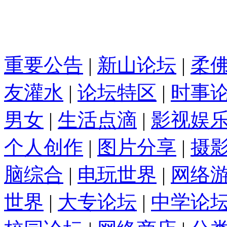
重要公告
|
新山论坛
|
柔
友灌水
|
论坛特区
|
时事
男女
|
生活点滴
|
影视娱
个人创作
|
图片分享
|
摄
脑综合
|
电玩世界
|
网络
世界
|
大专论坛
|
中学论