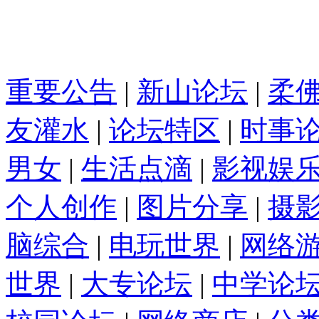
重要公告
|
新山论坛
|
柔
友灌水
|
论坛特区
|
时事
男女
|
生活点滴
|
影视娱
个人创作
|
图片分享
|
摄
脑综合
|
电玩世界
|
网络
世界
|
大专论坛
|
中学论