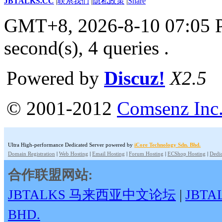
JBTALKS.CC
|
联系我们
|
隐私政策
|
Share
GMT+8, 2026-8-10 07:05
second(s), 4 queries .
Powered by
Discuz!
X2.5
© 2001-2012
Comsenz Inc
Ultra High-performance Dedicated Server powered by
iCore Technology Sdn. Bhd.
Domain Registration
|
Web Hosting
|
Email Hosting
|
Forum Hosting
|
ECShop Hosting
|
Dedic
合作联盟网站:
JBTALKS 马来西亚中文论坛
|
JBT
BHD.