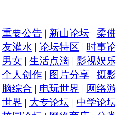
重要公告
|
新山论坛
|
柔
友灌水
|
论坛特区
|
时事
男女
|
生活点滴
|
影视娱
个人创作
|
图片分享
|
摄
脑综合
|
电玩世界
|
网络
世界
|
大专论坛
|
中学论