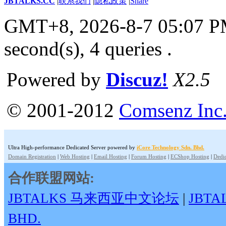
JBTALKS.CC
|
联系我们
|
隐私政策
|
Share
GMT+8, 2026-8-7 05:07 
second(s), 4 queries .
Powered by
Discuz!
X2.5
© 2001-2012
Comsenz Inc
Ultra High-performance Dedicated Server powered by
iCore Technology Sdn. Bhd.
Domain Registration
|
Web Hosting
|
Email Hosting
|
Forum Hosting
|
ECShop Hosting
|
Dedic
合作联盟网站:
JBTALKS 马来西亚中文论坛
|
JBT
BHD.