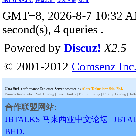
JBTALKS.CC
|
联系我们
|
隐私政策
|
Share
GMT+8, 2026-8-7 10:32 
second(s), 4 queries .
Powered by
Discuz!
X2.5
© 2001-2012
Comsenz Inc
Ultra High-performance Dedicated Server powered by
iCore Technology Sdn. Bhd.
Domain Registration
|
Web Hosting
|
Email Hosting
|
Forum Hosting
|
ECShop Hosting
|
Dedic
合作联盟网站:
JBTALKS 马来西亚中文论坛
|
JBT
BHD.