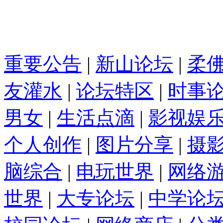
重要公告
|
新山论坛
|
柔
友灌水
|
论坛特区
|
时事
男女
|
生活点滴
|
影视娱
个人创作
|
图片分享
|
摄
脑综合
|
电玩世界
|
网络
世界
|
大专论坛
|
中学论