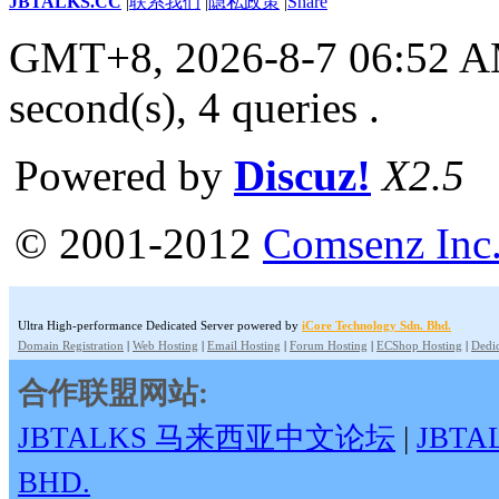
JBTALKS.CC
|
联系我们
|
隐私政策
|
Share
GMT+8, 2026-8-7 06:52 
second(s), 4 queries .
Powered by
Discuz!
X2.5
© 2001-2012
Comsenz Inc
Ultra High-performance Dedicated Server powered by
iCore Technology Sdn. Bhd.
Domain Registration
|
Web Hosting
|
Email Hosting
|
Forum Hosting
|
ECShop Hosting
|
Dedic
合作联盟网站:
JBTALKS 马来西亚中文论坛
|
JBT
BHD.