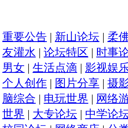
重要公告
|
新山论坛
|
柔
友灌水
|
论坛特区
|
时事
男女
|
生活点滴
|
影视娱
个人创作
|
图片分享
|
摄
脑综合
|
电玩世界
|
网络
世界
|
大专论坛
|
中学论