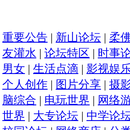
重要公告
|
新山论坛
|
柔
友灌水
|
论坛特区
|
时事
男女
|
生活点滴
|
影视娱
个人创作
|
图片分享
|
摄
脑综合
|
电玩世界
|
网络
世界
|
大专论坛
|
中学论