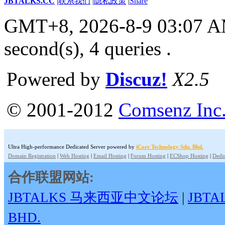
JBTALKS.CC
|
联系我们
|
隐私政策
|
Share
GMT+8, 2026-8-9 03:07 
second(s), 4 queries .
Powered by
Discuz!
X2.5
© 2001-2012
Comsenz Inc
Ultra High-performance Dedicated Server powered by
iCore Technology Sdn. Bhd.
Domain Registration
|
Web Hosting
|
Email Hosting
|
Forum Hosting
|
ECShop Hosting
|
Dedic
合作联盟网站:
JBTALKS 马来西亚中文论坛
|
JBT
BHD.