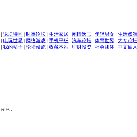
|
论坛特区
|
时事论坛
|
生活家居
|
闲情逸志
|
年轻男女
|
生活点
|
电玩世界
|
网络游戏
|
手机平板
|
汽车论坛
|
体育世界
|
大专论
|
我的帖子
|
论坛设施
|
收藏本站
|
理财投资
|
社会团体
|
中文输
eries .