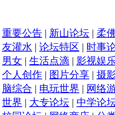
重要公告
|
新山论坛
|
柔
友灌水
|
论坛特区
|
时事
男女
|
生活点滴
|
影视娱
个人创作
|
图片分享
|
摄
脑综合
|
电玩世界
|
网络
世界
|
大专论坛
|
中学论