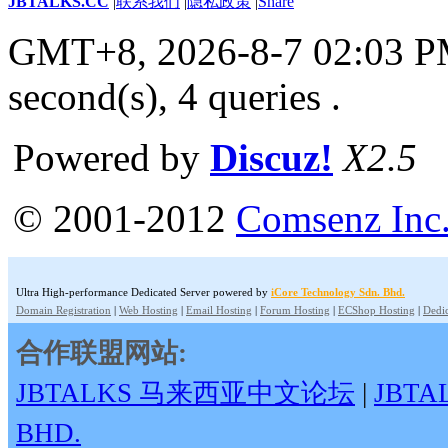
JBTALKS.CC
|
联系我们
|
隐私政策
|
Share
GMT+8, 2026-8-7 02:03 
second(s), 4 queries .
Powered by
Discuz!
X2.5
© 2001-2012
Comsenz Inc
Ultra High-performance Dedicated Server powered by
iCore Technology Sdn. Bhd.
Domain Registration
|
Web Hosting
|
Email Hosting
|
Forum Hosting
|
ECShop Hosting
|
Dedic
合作联盟网站:
JBTALKS 马来西亚中文论坛
|
JBT
BHD.