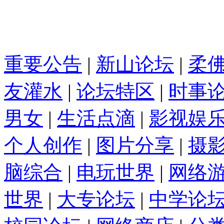
重要公告
|
新山论坛
|
柔
友灌水
|
论坛特区
|
时事
男女
|
生活点滴
|
影视娱
个人创作
|
图片分享
|
摄
脑综合
|
电玩世界
|
网络
世界
|
大专论坛
|
中学论