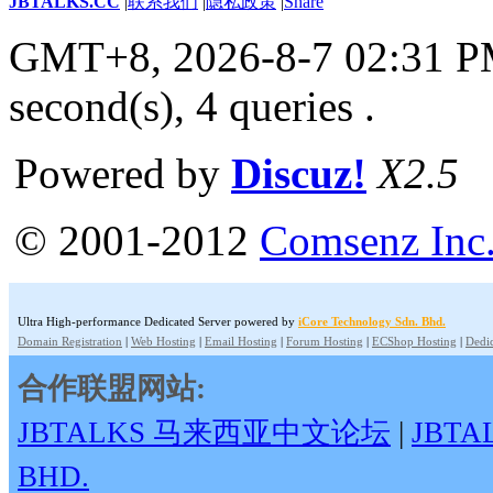
JBTALKS.CC
|
联系我们
|
隐私政策
|
Share
GMT+8, 2026-8-7 02:31 
second(s), 4 queries .
Powered by
Discuz!
X2.5
© 2001-2012
Comsenz Inc
Ultra High-performance Dedicated Server powered by
iCore Technology Sdn. Bhd.
Domain Registration
|
Web Hosting
|
Email Hosting
|
Forum Hosting
|
ECShop Hosting
|
Dedic
合作联盟网站:
JBTALKS 马来西亚中文论坛
|
JBT
BHD.