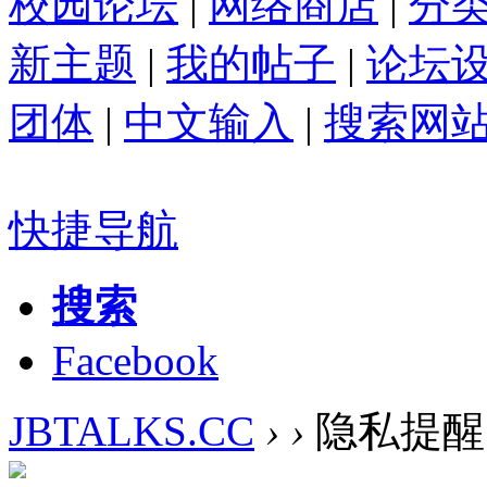
校园论坛
|
网络商店
|
分
新主题
|
我的帖子
|
论坛
团体
|
中文输入
|
搜索网
快捷导航
搜索
Facebook
JBTALKS.CC
›
›
隐私提醒