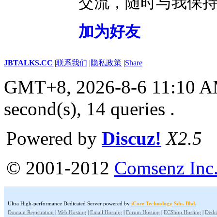
交流，随时与我保
加为好友
JBTALKS.CC
|
联系我们
|
隐私政策
|
Share
GMT+8, 2026-8-6 11:10 
second(s), 14 queries .
Powered by
Discuz!
X2.5
© 2001-2012
Comsenz Inc
Ultra High-performance Dedicated Server powered by
iCore Technology Sdn. Bhd.
Domain Registration
|
Web Hosting
|
Email Hosting
|
Forum Hosting
|
ECShop Hosting
|
Dedic