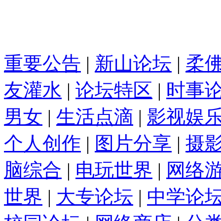
重要公告
|
新山论坛
|
柔
友灌水
|
论坛特区
|
时事
男女
|
生活点滴
|
影视娱
个人创作
|
图片分享
|
摄
脑综合
|
电玩世界
|
网络
世界
|
大专论坛
|
中学论