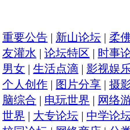
重要公告
|
新山论坛
|
柔
友灌水
|
论坛特区
|
时事
男女
|
生活点滴
|
影视娱
个人创作
|
图片分享
|
摄
脑综合
|
电玩世界
|
网络
世界
|
大专论坛
|
中学论