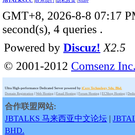
JBTALKS.CC
|
联系我们
|
隐私政策
|
Share
GMT+8, 2026-8-8 07:17 
second(s), 4 queries .
Powered by
Discuz!
X2.5
© 2001-2012
Comsenz Inc
Ultra High-performance Dedicated Server powered by
iCore Technology Sdn. Bhd.
Domain Registration
|
Web Hosting
|
Email Hosting
|
Forum Hosting
|
ECShop Hosting
|
Dedic
合作联盟网站:
JBTALKS 马来西亚中文论坛
|
JBT
BHD.