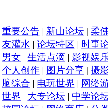
重要公告
|
新山论坛
|
柔
友灌水
|
论坛特区
|
时事
男女
|
生活点滴
|
影视娱
个人创作
|
图片分享
|
摄
脑综合
|
电玩世界
|
网络
世界
|
大专论坛
|
中学论