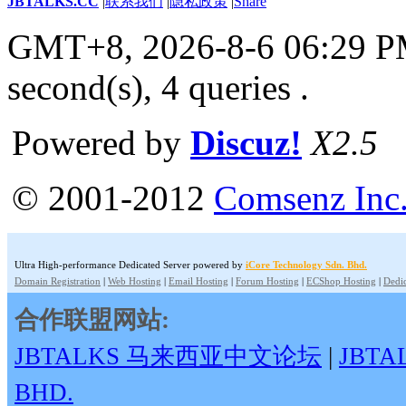
JBTALKS.CC
|
联系我们
|
隐私政策
|
Share
GMT+8, 2026-8-6 06:29 
second(s), 4 queries .
Powered by
Discuz!
X2.5
© 2001-2012
Comsenz Inc
Ultra High-performance Dedicated Server powered by
iCore Technology Sdn. Bhd.
Domain Registration
|
Web Hosting
|
Email Hosting
|
Forum Hosting
|
ECShop Hosting
|
Dedic
合作联盟网站:
JBTALKS 马来西亚中文论坛
|
JBT
BHD.