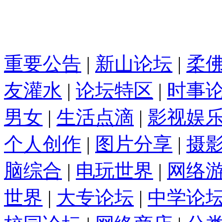
重要公告
|
新山论坛
|
柔
友灌水
|
论坛特区
|
时事
男女
|
生活点滴
|
影视娱
个人创作
|
图片分享
|
摄
脑综合
|
电玩世界
|
网络
世界
|
大专论坛
|
中学论