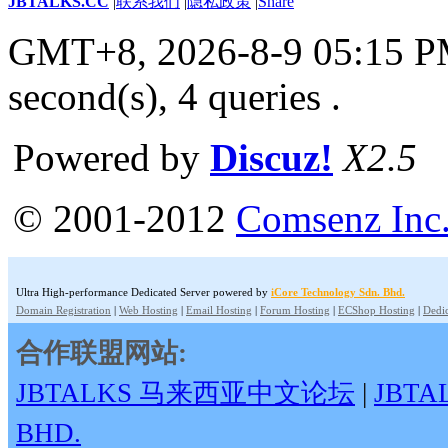
JBTALKS.CC
|
联系我们
|
隐私政策
|
Share
GMT+8, 2026-8-9 05:15 
second(s), 4 queries .
Powered by
Discuz!
X2.5
© 2001-2012
Comsenz Inc
Ultra High-performance Dedicated Server powered by
iCore Technology Sdn. Bhd.
Domain Registration
|
Web Hosting
|
Email Hosting
|
Forum Hosting
|
ECShop Hosting
|
Dedic
合作联盟网站:
JBTALKS 马来西亚中文论坛
|
JBT
BHD.