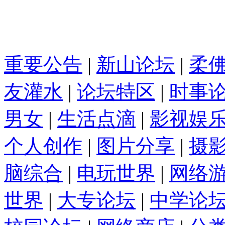
重要公告
|
新山论坛
|
柔
友灌水
|
论坛特区
|
时事
男女
|
生活点滴
|
影视娱
个人创作
|
图片分享
|
摄
脑综合
|
电玩世界
|
网络
世界
|
大专论坛
|
中学论