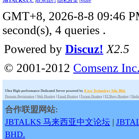
JBTALKS.CC
|
联系我们
|
隐私政策
|
Share
GMT+8, 2026-8-8 09:46 
second(s), 4 queries .
Powered by
Discuz!
X2.5
© 2001-2012
Comsenz Inc
Ultra High-performance Dedicated Server powered by
iCore Technology Sdn. Bhd.
Domain Registration
|
Web Hosting
|
Email Hosting
|
Forum Hosting
|
ECShop Hosting
|
Dedic
合作联盟网站:
JBTALKS 马来西亚中文论坛
|
JBT
BHD.