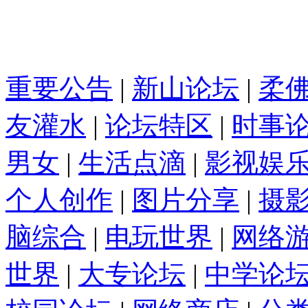
重要公告
|
新山论坛
|
柔
友灌水
|
论坛特区
|
时事
男女
|
生活点滴
|
影视娱
个人创作
|
图片分享
|
摄
脑综合
|
电玩世界
|
网络
世界
|
大专论坛
|
中学论