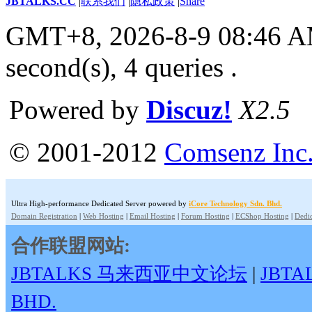
JBTALKS.CC
|
联系我们
|
隐私政策
|
Share
GMT+8, 2026-8-9 08:46 
second(s), 4 queries .
Powered by
Discuz!
X2.5
© 2001-2012
Comsenz Inc
Ultra High-performance Dedicated Server powered by
iCore Technology Sdn. Bhd.
Domain Registration
|
Web Hosting
|
Email Hosting
|
Forum Hosting
|
ECShop Hosting
|
Dedic
合作联盟网站:
JBTALKS 马来西亚中文论坛
|
JBT
BHD.