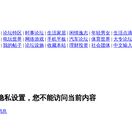
|
论坛特区
|
时事论坛
|
生活家居
|
闲情逸志
|
年轻男女
|
生活点
|
电玩世界
|
网络游戏
|
手机平板
|
汽车论坛
|
体育世界
|
大专论
|
我的帖子
|
论坛设施
|
收藏本站
|
理财投资
|
社会团体
|
中文输
的隐私设置，您不能访问当前内容
消息