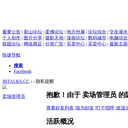
重要公告
|
新山论坛
|
柔佛论坛
|
地方州属
|
论坛综合
|
交友灌水
个人创作
|
图片分享
|
摄影天地
|
漫画论坛
|
数码城市
|
电脑综合
校园论坛
|
网络商店
|
分类广告
|
买卖中心
|
买卖中心
|
最新主题
快捷导航
搜索
Facebook
JBTALKS.CC
›
›
隐私提醒
抱歉！由于 卖场管理员 
卖场管理员
查看好友列表
|
加为好友
|
打个招呼
|
发送
活跃概况