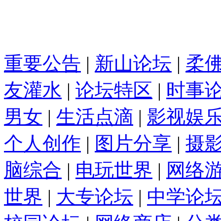
重要公告
|
新山论坛
|
柔
友灌水
|
论坛特区
|
时事
男女
|
生活点滴
|
影视娱
个人创作
|
图片分享
|
摄
脑综合
|
电玩世界
|
网络
世界
|
大专论坛
|
中学论