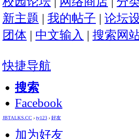
校园论坛
|
网络商店
|
分
新主题
|
我的帖子
|
论坛
团体
|
中文输入
|
搜索网
快捷导航
搜索
Facebook
JBTALKS.CC
›
ty123
›
好友
加为好友