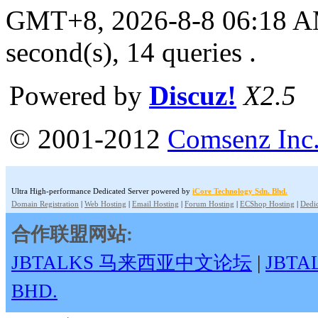
GMT+8, 2026-8-8 06:18 
second(s), 14 queries .
Powered by
Discuz!
X2.5
© 2001-2012
Comsenz Inc
Ultra High-performance Dedicated Server powered by
iCore Technology Sdn. Bhd.
Domain Registration
|
Web Hosting
|
Email Hosting
|
Forum Hosting
|
ECShop Hosting
|
Dedic
合作联盟网站:
JBTALKS 马来西亚中文论坛
|
JBT
BHD.