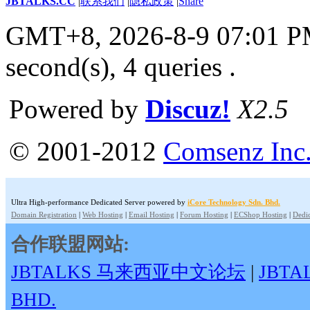
JBTALKS.CC
|
联系我们
|
隐私政策
|
Share
GMT+8, 2026-8-9 07:01 
second(s), 4 queries .
Powered by
Discuz!
X2.5
© 2001-2012
Comsenz Inc
Ultra High-performance Dedicated Server powered by
iCore Technology Sdn. Bhd.
Domain Registration
|
Web Hosting
|
Email Hosting
|
Forum Hosting
|
ECShop Hosting
|
Dedic
合作联盟网站:
JBTALKS 马来西亚中文论坛
|
JBT
BHD.