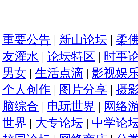
重要公告
|
新山论坛
|
柔
友灌水
|
论坛特区
|
时事
男女
|
生活点滴
|
影视娱
个人创作
|
图片分享
|
摄
脑综合
|
电玩世界
|
网络
世界
|
大专论坛
|
中学论