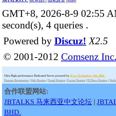
JBTALKS.CC
|
联系我们
|
隐私政策
|
Share
GMT+8, 2026-8-9 02:55 
second(s), 4 queries .
Powered by
Discuz!
X2.5
© 2001-2012
Comsenz Inc
Ultra High-performance Dedicated Server powered by
iCore Technology Sdn. Bhd.
Domain Registration
|
Web Hosting
|
Email Hosting
|
Forum Hosting
|
ECShop Hosting
|
Dedic
合作联盟网站:
JBTALKS 马来西亚中文论坛
|
JBT
BHD.