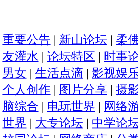
重要公告
|
新山论坛
|
柔
友灌水
|
论坛特区
|
时事
男女
|
生活点滴
|
影视娱
个人创作
|
图片分享
|
摄
脑综合
|
电玩世界
|
网络
世界
|
大专论坛
|
中学论