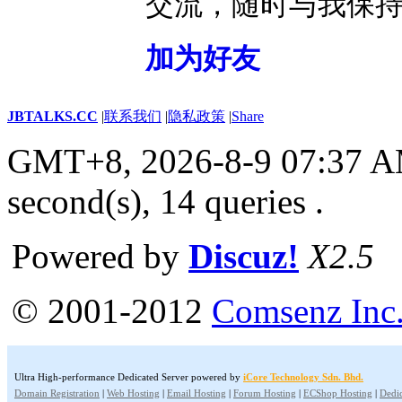
交流，随时与我保
加为好友
JBTALKS.CC
|
联系我们
|
隐私政策
|
Share
GMT+8, 2026-8-9 07:37 
second(s), 14 queries .
Powered by
Discuz!
X2.5
© 2001-2012
Comsenz Inc
Ultra High-performance Dedicated Server powered by
iCore Technology Sdn. Bhd.
Domain Registration
|
Web Hosting
|
Email Hosting
|
Forum Hosting
|
ECShop Hosting
|
Dedic