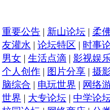
重要公告
|
新山论坛
|
柔
友灌水
|
论坛特区
|
时事
男女
|
生活点滴
|
影视娱
个人创作
|
图片分享
|
摄
脑综合
|
电玩世界
|
网络
世界
|
大专论坛
|
中学论