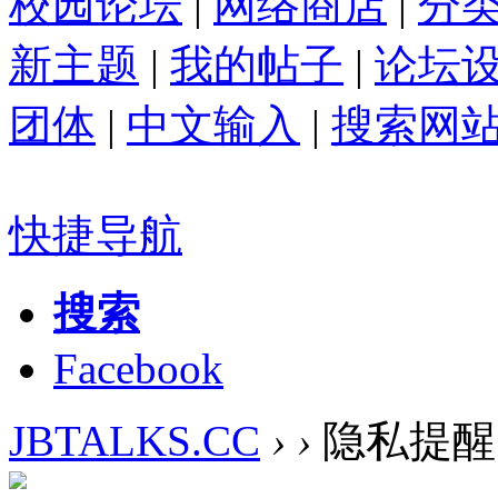
校园论坛
|
网络商店
|
分
新主题
|
我的帖子
|
论坛
团体
|
中文输入
|
搜索网
快捷导航
搜索
Facebook
JBTALKS.CC
›
›
隐私提醒