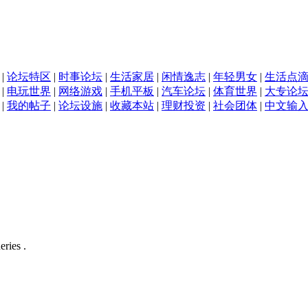
|
论坛特区
|
时事论坛
|
生活家居
|
闲情逸志
|
年轻男女
|
生活点
|
电玩世界
|
网络游戏
|
手机平板
|
汽车论坛
|
体育世界
|
大专论
|
我的帖子
|
论坛设施
|
收藏本站
|
理财投资
|
社会团体
|
中文输
eries .