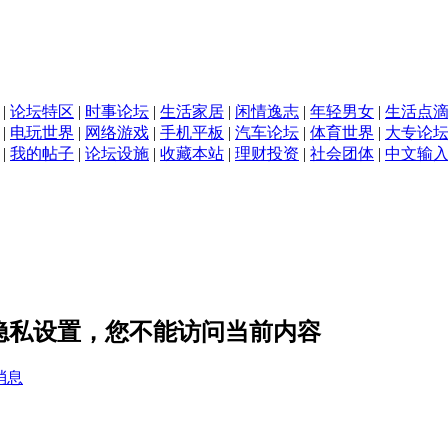
|
论坛特区
|
时事论坛
|
生活家居
|
闲情逸志
|
年轻男女
|
生活点
|
电玩世界
|
网络游戏
|
手机平板
|
汽车论坛
|
体育世界
|
大专论
|
我的帖子
|
论坛设施
|
收藏本站
|
理财投资
|
社会团体
|
中文输
y 的隐私设置，您不能访问当前内容
消息