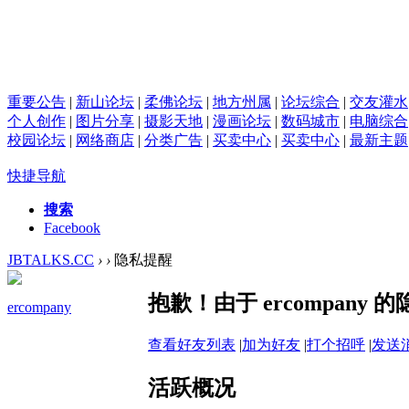
重要公告
|
新山论坛
|
柔佛论坛
|
地方州属
|
论坛综合
|
交友灌水
个人创作
|
图片分享
|
摄影天地
|
漫画论坛
|
数码城市
|
电脑综合
校园论坛
|
网络商店
|
分类广告
|
买卖中心
|
买卖中心
|
最新主题
快捷导航
搜索
Facebook
JBTALKS.CC
›
›
隐私提醒
抱歉！由于 ercompan
ercompany
查看好友列表
|
加为好友
|
打个招呼
|
发送
活跃概况