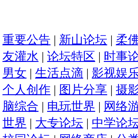
重要公告
|
新山论坛
|
柔
友灌水
|
论坛特区
|
时事
男女
|
生活点滴
|
影视娱
个人创作
|
图片分享
|
摄
脑综合
|
电玩世界
|
网络
世界
|
大专论坛
|
中学论