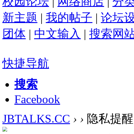
校园论坛
|
网络商店
|
分
新主题
|
我的帖子
|
论坛
团体
|
中文输入
|
搜索网
快捷导航
搜索
Facebook
JBTALKS.CC
›
›
隐私提醒