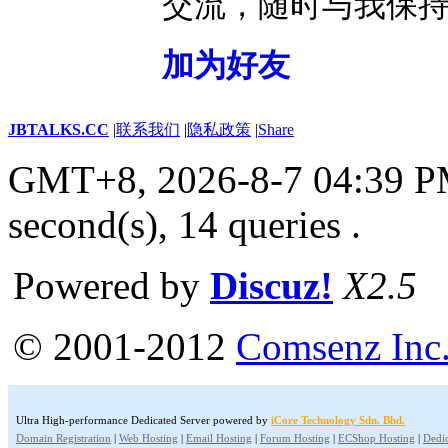
交流，随时与我保
加为好友
JBTALKS.CC
|
联系我们
|
隐私政策
|
Share
GMT+8, 2026-8-7 04:39 
second(s), 14 queries .
Powered by
Discuz!
X2.5
© 2001-2012
Comsenz Inc
Ultra High-performance Dedicated Server powered by
iCore Technology Sdn. Bhd.
Domain Registration
|
Web Hosting
|
Email Hosting
|
Forum Hosting
|
ECShop Hosting
|
Dedic