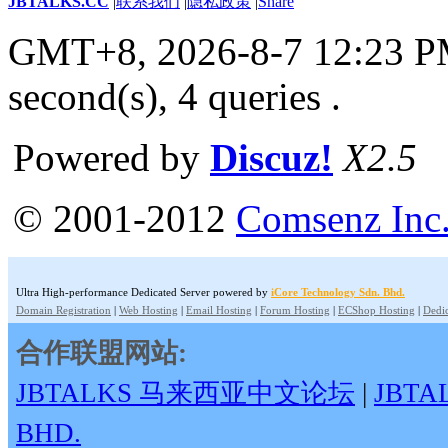
JBTALKS.CC
|
联系我们
|
隐私政策
|
Share
GMT+8, 2026-8-7 12:23 
second(s), 4 queries .
Powered by
Discuz!
X2.5
© 2001-2012
Comsenz Inc
Ultra High-performance Dedicated Server powered by
iCore Technology Sdn. Bhd.
Domain Registration
|
Web Hosting
|
Email Hosting
|
Forum Hosting
|
ECShop Hosting
|
Dedic
合作联盟网站:
JBTALKS 马来西亚中文论坛
|
JBT
BHD.