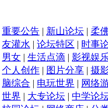
重要公告
|
新山论坛
|
柔
友灌水
|
论坛特区
|
时事
男女
|
生活点滴
|
影视娱
个人创作
|
图片分享
|
摄
脑综合
|
电玩世界
|
网络
世界
|
大专论坛
|
中学论