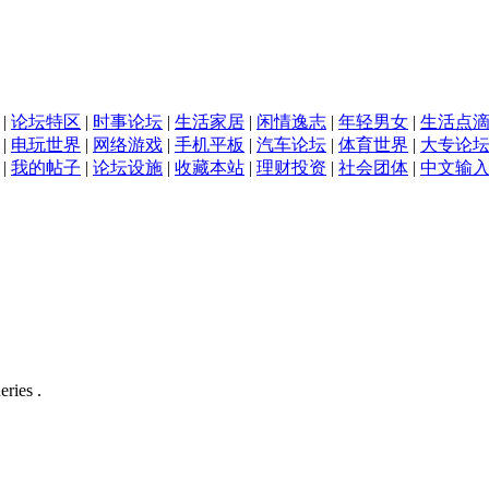
|
论坛特区
|
时事论坛
|
生活家居
|
闲情逸志
|
年轻男女
|
生活点
|
电玩世界
|
网络游戏
|
手机平板
|
汽车论坛
|
体育世界
|
大专论
|
我的帖子
|
论坛设施
|
收藏本站
|
理财投资
|
社会团体
|
中文输
eries .