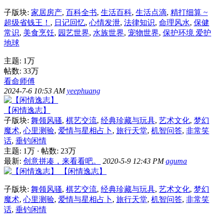
子版块:
家居房产
,
百科全书
,
生活百科
,
生活点滴
,
精打细算 ~
超级省钱王！
,
日记回忆
,
心情发泄
,
法律知识
,
命理风水
,
保健
常识
,
美食烹饪
,
园艺世界
,
水族世界
,
宠物世界
,
保护环境 爱护
地球
主题:
1万
帖数:
33万
看命师傅
2024-7-6 10:53 AM
yeephuang
【闲情逸志】
子版块:
舞领风骚
,
棋艺交流
,
经典珍藏与玩具
,
艺术文化
,
梦幻
魔术
,
心里测验
,
爱情与星相占卜
,
旅行天堂
,
机智问答
,
非常笑
话
,
垂钓闲情
主题:
1万
·
帖数:
23万
最新:
创意拼凑，来看看吧。
2020-5-9 12:43 PM
aguma
【闲情逸志】
子版块:
舞领风骚
,
棋艺交流
,
经典珍藏与玩具
,
艺术文化
,
梦幻
魔术
,
心里测验
,
爱情与星相占卜
,
旅行天堂
,
机智问答
,
非常笑
话
,
垂钓闲情