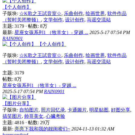
【个人创作】
子版块:
☆K歌之王試音室☆
,
乐曲创作
,
绘画世界
,
软件作品
（暂时关闭整顿）
,
文学创作
,
设计创作
,
马谣交流站
主题: 3179
·
帖数:
8万
最新:
星座女孩系列1 （牧羊女）- 穿越 ...
2025-5-17 07:54 PM
RAIN0901
【个人创作】
子版块:
☆K歌之王試音室☆
,
乐曲创作
,
绘画世界
,
软件作品
（暂时关闭整顿）
,
文学创作
,
设计创作
,
马谣交流站
主题: 3179
帖数:
8万
星座女孩系列1 （牧羊女）- 穿越 ...
2025-5-17 07:54 PM
RAIN0901
【图片分享】
子版块:
自拍图片
,
照片回忆录
,
卡通圖片
,
明星贴图
,
好图分享
,
搞笑图片
,
帅哥美女
,
心臟考验
主题: 4816
·
帖数:
29万
最新:
亮亮下我和我的靓闺蜜们~
2024-11-13 01:32 AM
happyandsad