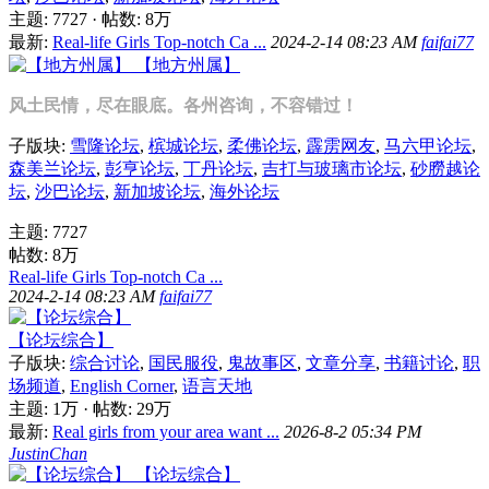
主题: 7727
·
帖数:
8万
最新:
Real-life Girls Top-notch Сa ...
2024-2-14 08:23 AM
faifai77
【地方州属】
风土民情，尽在眼底。各州咨询，不容错过！
子版块:
雪隆论坛
,
槟城论坛
,
柔佛论坛
,
霹雳网友
,
马六甲论坛
,
森美兰论坛
,
彭亨论坛
,
丁丹论坛
,
吉打与玻璃市论坛
,
砂朥越论
坛
,
沙巴论坛
,
新加坡论坛
,
海外论坛
主题: 7727
帖数:
8万
Real-life Girls Top-notch Сa ...
2024-2-14 08:23 AM
faifai77
【论坛综合】
子版块:
综合讨论
,
国民服役
,
鬼故事区
,
文章分享
,
书籍讨论
,
职
场频道
,
English Corner
,
语言天地
主题:
1万
·
帖数:
29万
最新:
Real girls from your area want ...
2026-8-2 05:34 PM
JustinChan
【论坛综合】