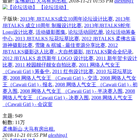
最新:
柔佛新山,大马有房出租.
2018-11-21 01:55 PM
alexhing1
【论坛活动】
子版块:
2013年 JBTALKS成立10周年论坛设计比赛
,
2013年
JBTALKS 成立10周年 制服设计比赛
,
2013年JBTALKS蛇年
Logo设计比赛
,
活动摄影图集
,
论坛活动回忆册
,
论坛活动筹备
中心
,
2013 JBTALKS 坛花坛草比赛
,
2012 JBTALKS 柔佛古庙
游神摄影比赛
,
雪隆 & 槟城 - 最佳资源分享比赛
,
2012
JBTALKS摄影达人比赛 - 大自然摄影
,
JBTALKS聚会全纪录
,
2012 JBTALKS 农历新年 LOGO 设计比赛
,
2011 新年贺卡设计
比赛
,
2011 校园靓仔靓女自拍比赛
,
2011 网络人气女王
（Cawaii Girl ) 筹备中
,
2011 红包设计比赛
,
2010 坛花坛草比
赛
,
2008 网络人气女王 （Cawaii Girl ) - 交流
,
2008 网络人气女
王（Cawaii Girl ) - 报名
,
2008 网络人气女王 （Cawaii Girl ) - 初
赛入围
,
2008 网络人气女王 （Cawaii Girl ) - 半决赛入围
,
2008
网络人气女王 （Cawaii Girl ) - 决赛入围
,
2008 网络人气女王
（Cawaii Girl ) - 会议室
主题: 949
帖数:
11万
柔佛新山,大马有房出租.
2018-11-21 01:55 PM
alexhing1