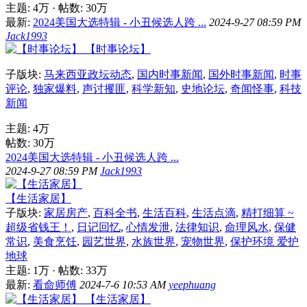
主题:
4万
·
帖数:
30万
最新:
2024美国大选特辑 - 小丑候选人跨 ...
2024-9-27 08:59 PM
Jack1993
【时事论坛】
子版块:
马来西亚政坛动态
,
国内时事新闻
,
国外时事新闻
,
时事
评论
,
独家爆料
,
声讨攫匪
,
科学新知
,
史地论坛
,
奇闻怪事
,
科技
新闻
主题:
4万
帖数:
30万
2024美国大选特辑 - 小丑候选人跨 ...
2024-9-27 08:59 PM
Jack1993
【生活家居】
子版块:
家居房产
,
百科全书
,
生活百科
,
生活点滴
,
精打细算 ~
超级省钱王！
,
日记回忆
,
心情发泄
,
法律知识
,
命理风水
,
保健
常识
,
美食烹饪
,
园艺世界
,
水族世界
,
宠物世界
,
保护环境 爱护
地球
主题:
1万
·
帖数:
33万
最新:
看命师傅
2024-7-6 10:53 AM
yeephuang
【生活家居】