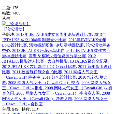
主题: 176
帖数: 7405
从未
【论坛活动】
子版块:
2013年 JBTALKS成立10周年论坛设计比赛
,
2013年
JBTALKS 成立10周年 制服设计比赛
,
2013年JBTALKS蛇年
Logo设计比赛
,
活动摄影图集
,
论坛活动回忆册
,
论坛活动筹备
中心
,
2013 JBTALKS 坛花坛草比赛
,
2012 JBTALKS 柔佛古庙
游神摄影比赛
,
雪隆 & 槟城 - 最佳资源分享比赛
,
2012
JBTALKS摄影达人比赛 - 大自然摄影
,
JBTALKS聚会全纪录
,
2012 JBTALKS 农历新年 LOGO 设计比赛
,
2011 新年贺卡设计
比赛
,
2011 校园靓仔靓女自拍比赛
,
2011 网络人气女王
（Cawaii Girl ) 筹备中
,
2011 红包设计比赛
,
2010 坛花坛草比
赛
,
2008 网络人气女王 （Cawaii Girl ) - 交流
,
2008 网络人气女
王（Cawaii Girl ) - 报名
,
2008 网络人气女王 （Cawaii Girl ) - 初
赛入围
,
2008 网络人气女王 （Cawaii Girl ) - 半决赛入围
,
2008
网络人气女王 （Cawaii Girl ) - 决赛入围
,
2008 网络人气女王
（Cawaii Girl ) - 会议室
主题: 949
·
帖数:
11万