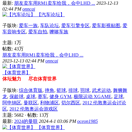
最新:
朋友卖车用RM1卖车给我，会中LHD ...
2023-12-13
02:44 PM
onncai
【汽车论坛】
子版块:
爱车一族
,
车队论坛
,
爱车引擎专区
,
爱车影视贴图
,
爱
车音响专区
,
爱车自拍
,
嚤哆车族
主题:
1万
帖数:
43万
朋友卖车用RM1卖车给我，会中LHD ...
2023-12-13 02:44 PM
onncai
【体育世界】
体坛魅力 尽在体育世界
子版块:
综合体育版
,
摔角
,
籃球
,
排球
,
羽球
,
武术运动
,
舞狮舞
龙
,
保龄球
,
桌球
,
赛车
,
健身 GYM
,
极限运动 XGAME
,
足球
,
阿申纳区
,
曼联区
,
利物浦区
,
切尔西区
,
2012 伦敦奥运会讨论
区
,
2012 伦敦奥运会游戏区
主题: 5682
·
帖数:
13万
最新:
2024的曼联
2024-4-1 03:06 PM
oceon1985
【体育世界】