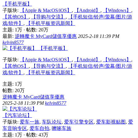
【手机平板】
子版块:
【Apple & MacOS/iOS】
,
【Android】
,
【Windows】
,
【其他OS】
,
【导购与交流】
,
【手机短信/铃声/萤幕/图片/游
戏/软件】
,
【手机平板资讯新闻】
主题:
1万
·
帖数:
20万
最新:
逆轉魔卡 MyCard儲值享優惠
2025-2-18 11:39 PM
kelvin8577
【手机平板】
子版块:
【Apple & MacOS/iOS】
,
【Android】
,
【Windows】
,
【其他OS】
,
【导购与交流】
,
【手机短信/铃声/萤幕/图片/游
戏/软件】
,
【手机平板资讯新闻】
主题:
1万
帖数:
20万
逆轉魔卡 MyCard儲值享優惠
2025-2-18 11:39 PM
kelvin8577
【汽车论坛】
子版块:
爱车一族
,
车队论坛
,
爱车引擎专区
,
爱车影视贴图
,
爱
车音响专区
,
爱车自拍
,
嚤哆车族
主题:
1万
·
帖数:
43万