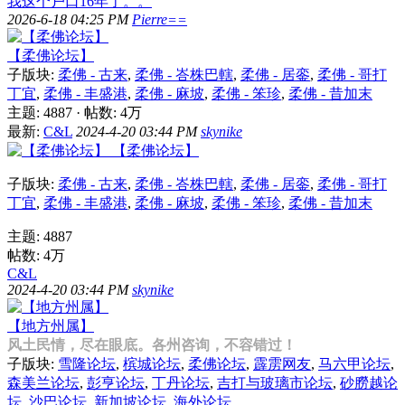
我这个户口16年了。。
2026-6-18 04:25 PM
Pierre==
【柔佛论坛】
子版块:
柔佛 - 古来
,
柔佛 - 峇株巴轄
,
柔佛 - 居銮
,
柔佛 - 哥打
丁宜
,
柔佛 - 丰盛港
,
柔佛 - 麻坡
,
柔佛 - 笨珍
,
柔佛 - 昔加末
主题: 4887
·
帖数:
4万
最新:
C&L
2024-4-20 03:44 PM
skynike
【柔佛论坛】
子版块:
柔佛 - 古来
,
柔佛 - 峇株巴轄
,
柔佛 - 居銮
,
柔佛 - 哥打
丁宜
,
柔佛 - 丰盛港
,
柔佛 - 麻坡
,
柔佛 - 笨珍
,
柔佛 - 昔加末
主题: 4887
帖数:
4万
C&L
2024-4-20 03:44 PM
skynike
【地方州属】
风土民情，尽在眼底。各州咨询，不容错过！
子版块:
雪隆论坛
,
槟城论坛
,
柔佛论坛
,
霹雳网友
,
马六甲论坛
,
森美兰论坛
,
彭亨论坛
,
丁丹论坛
,
吉打与玻璃市论坛
,
砂朥越论
坛
,
沙巴论坛
,
新加坡论坛
,
海外论坛