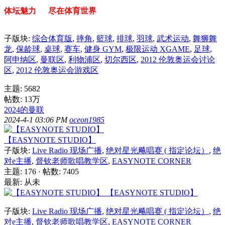
体坛魅力 尽在体育世界
子版块:
综合体育版
,
摔角
,
籃球
,
排球
,
羽球
,
武术运动
,
舞狮舞
龙
,
保龄球
,
桌球
,
赛车
,
健身 GYM
,
极限运动 XGAME
,
足球
,
阿申纳区
,
曼联区
,
利物浦区
,
切尔西区
,
2012 伦敦奥运会讨论
区
,
2012 伦敦奥运会游戏区
主题: 5682
帖数:
13万
2024的曼联
2024-4-1 03:06 PM
oceon1985
【EASYNOTE STUDIO】
子版块:
Live Radio 现场广播
,
绝对星光飚唱赛 ( 指定论坛）
,
绝
对e主播
,
督钦老师歌唱教学区
,
EASYNOTE CORNER
主题: 176
·
帖数: 7405
最新: 从未
【EASYNOTE STUDIO】
子版块:
Live Radio 现场广播
,
绝对星光飚唱赛 ( 指定论坛）
,
绝
对e主播
,
督钦老师歌唱教学区
,
EASYNOTE CORNER