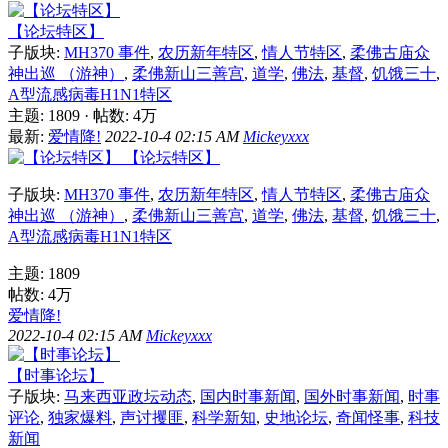
【论坛特区】
子版块:
MH370 事件
,
农历新年特区
,
情人节特区
,
柔佛古庙众
神出巡 （游神）
,
柔佛新山三善宫
,
道学
,
佛法
,
基督
,
饥饿三十
,
A型流感病毒H1N1特区
主题: 1809
·
帖数:
4万
最新:
爱情降!
2022-10-4 02:15 AM
Mickeyxxx
【论坛特区】
子版块:
MH370 事件
,
农历新年特区
,
情人节特区
,
柔佛古庙众
神出巡 （游神）
,
柔佛新山三善宫
,
道学
,
佛法
,
基督
,
饥饿三十
,
A型流感病毒H1N1特区
主题: 1809
帖数:
4万
爱情降!
2022-10-4 02:15 AM
Mickeyxxx
【时事论坛】
子版块:
马来西亚政坛动态
,
国内时事新闻
,
国外时事新闻
,
时事
评论
,
独家爆料
,
声讨攫匪
,
科学新知
,
史地论坛
,
奇闻怪事
,
科技
新闻