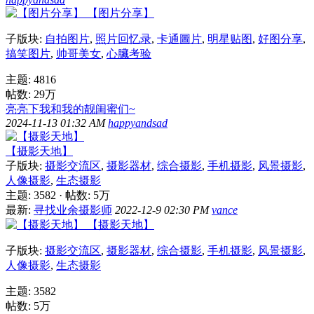
【图片分享】
子版块:
自拍图片
,
照片回忆录
,
卡通圖片
,
明星贴图
,
好图分享
,
搞笑图片
,
帅哥美女
,
心臟考验
主题: 4816
帖数:
29万
亮亮下我和我的靓闺蜜们~
2024-11-13 01:32 AM
happyandsad
【摄影天地】
子版块:
摄影交流区
,
摄影器材
,
综合摄影
,
手机摄影
,
风景摄影
,
人像摄影
,
生态摄影
主题: 3582
·
帖数:
5万
最新:
寻找业余摄影师
2022-12-9 02:30 PM
vance
【摄影天地】
子版块:
摄影交流区
,
摄影器材
,
综合摄影
,
手机摄影
,
风景摄影
,
人像摄影
,
生态摄影
主题: 3582
帖数:
5万