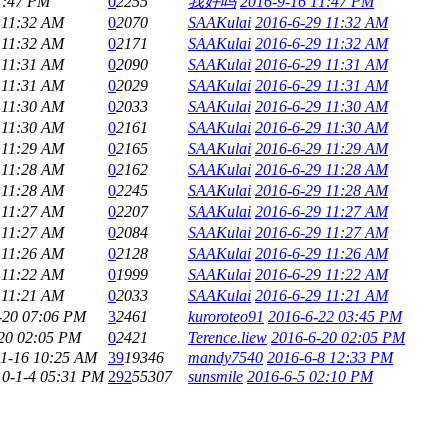
1:47 PM
0
2255
我好吗
2016-9-16 11:47 PM
 11:32 AM
0
2070
SAAKulai
2016-6-29 11:32 AM
 11:32 AM
0
2171
SAAKulai
2016-6-29 11:32 AM
 11:31 AM
0
2090
SAAKulai
2016-6-29 11:31 AM
 11:31 AM
0
2029
SAAKulai
2016-6-29 11:31 AM
 11:30 AM
0
2033
SAAKulai
2016-6-29 11:30 AM
 11:30 AM
0
2161
SAAKulai
2016-6-29 11:30 AM
 11:29 AM
0
2165
SAAKulai
2016-6-29 11:29 AM
 11:28 AM
0
2162
SAAKulai
2016-6-29 11:28 AM
 11:28 AM
0
2245
SAAKulai
2016-6-29 11:28 AM
 11:27 AM
0
2207
SAAKulai
2016-6-29 11:27 AM
 11:27 AM
0
2084
SAAKulai
2016-6-29 11:27 AM
 11:26 AM
0
2128
SAAKulai
2016-6-29 11:26 AM
 11:22 AM
0
1999
SAAKulai
2016-6-29 11:22 AM
 11:21 AM
0
2033
SAAKulai
2016-6-29 11:21 AM
-20 07:06 PM
3
2461
kuroroteo91
2016-6-22 03:45 PM
20 02:05 PM
0
2421
Terence.liew
2016-6-20 02:05 PM
-1-16 10:25 AM
39
19346
mandy7540
2016-6-8 12:33 PM
10-1-4 05:31 PM
292
55307
sunsmile
2016-6-5 02:10 PM