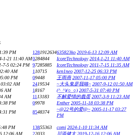
5
11:39 PM
128
1912634
635823ko
2019-6-13 12:09 AM
4-1-21 11:40 AM
0
284844
IcoreTechnology
2014-1-21 11:40 AM
1-7-5 02:24 PM
9
7285885
IcoreTechnology
2011-7-15 11:35 AM
02:40 AM
1
10715
ken1neo
2007-12-25 06:33 PM
05:00 PM
0
9448
王雨燕
2007-11-17 05:00 PM
 03:02 AM
24
19534
~大头鬼是我咯~
2007-9-12 01:50 AM
36 AM
1
8167
(^_^)(○_○)
2007-5-31 07:40 PM
34 AM
11
13183
不解爱情的蠢蛋
2007-3-9 11:23 AM
03:38 PM
0
9978
Enther
2005-11-18 03:38 PM
~@22号的爱@~
2005-11-17 03:27
04:31 PM
85
48374
PM
5:48 PM
138
55363
comi
2024-1-10 11:34 AM
6 12:06 AM
2
2033
川添健太
2019-12-16 12:06 AM