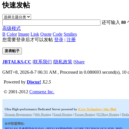
快速发帖
还可输入
80
高级模式
B
Color
Image
Link
Quote
Code
Smilies
您需要登录后才可以发帖
登录
|
注册
发表帖子
JBTALKS.CC
|
联系我们
|
隐私政策
|
Share
GMT+8, 2026-8-7 06:31 AM
, Processed in 0.080693 second(s), 10 q
Powered by
Discuz!
X2.5
© 2001-2012
Comsenz Inc.
Ultra High-performance Dedicated Server powered by
iCore Technology Sdn. Bhd.
Domain Registration
|
Web Hosting
|
Email Hosting
|
Forum Hosting
|
ECShop Hosting
|
Dedic
合作联盟网站:
JBTALKS 马来西亚中文论坛
|
JBTALKS我的空间
|
ICORE TECHNOLOGY SDN. BHD.