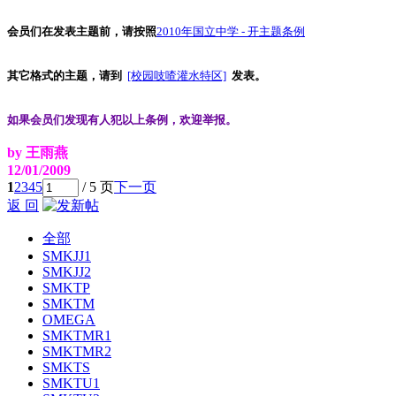
会员们在发表主题前，请按照
2010年国立中学 - 开主题条例
其它格式的主题，请到
[校园吱喳灌水特区]
发表。
如果会员们发现有人犯以上条例，欢迎举报。
by 王雨燕
12/01/2009
1
2
3
4
5
/ 5 页
下一页
返 回
全部
SMKJJ1
SMKJJ2
SMKTP
SMKTM
OMEGA
SMKTMR1
SMKTMR2
SMKTS
SMKTU1