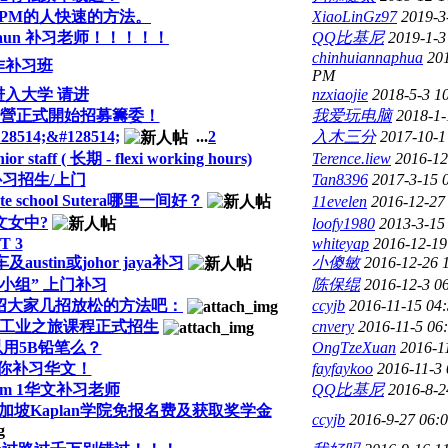
SPM的人快速的方法。
XiaoLinGz97
2019-3
Akaun 补习老师！！！！！
QQ比基尼
2019-1-3
chinhuiannaphua
20
作补习班
PM
进入大学 请进
nzxiaojie
2018-5-3 1
令營正式開始招募籌委！
我爱玩电脑
2018-1
4;&#128514;
...
2
入木三分
2017-10-1
 ( 长期 - flexi working hours)
Terence.liew
2016-12
习招生/上门
Tan8396
2017-3-15 
vate school Sutera哪里一间好？
11evelen
2016-12-27
文女中?
loofy1980
2013-3-15
T 3
whiteyap
2016-12-19
及austin或johor jaya补习
小傻敏
2016-12-26 
“小组” 上门补习
陈保绲
2016-12-3 0
介绍大家几招放松的方法吧：
ccyjb
2016-11-15 04
期工业之旅课程正式招生
cnvery
2016-11-5 06
以用5B铅笔么？
OngTzeXuan
2016-1
你补习华文！
fayfaykoo
2016-11-3
rm 1华文补习老师
QQ比基尼
2016-8-2
加坡Kaplan学院免报名费及获取奖学金
ccyjb
2016-9-27 06: