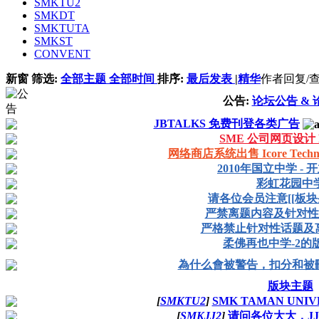
SMKTU2
SMKDT
SMKTUTA
SMKST
CONVENT
新窗
筛选:
全部主题
全部时间
排序:
最后发表
|
精华
作者
回复/
公告:
论坛公告 &
JBTALKS 免费刊登各类广告
SME 公司网页设计 R
网络商店系统出售 Icore Technolo
2010年国立中学 -
彩虹花园中
请各位会员注意[[板块
严禁离题内容及针对性
严格禁止针对性话题及
柔佛再也中学-2的
為什么會被警告，扣分和被
版块主题
[
SMKTU2
]
SMK TAMAN UNIVE
[
SMKJJ2
]
请问各位大大，J