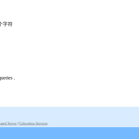
个字符
ueries .
ated Server
|
Colocation Services