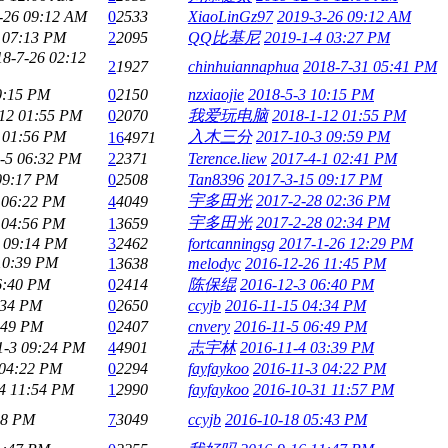
-26 09:12 AM
0
2533
XiaoLinGz97
2019-3-26 09:12 AM
 07:13 PM
2
2095
QQ比基尼
2019-1-4 03:27 PM
18-7-26 02:12
2
1927
chinhuiannaphua
2018-7-31 05:41 PM
0:15 PM
0
2150
nzxiaojie
2018-5-3 10:15 PM
-12 01:55 PM
0
2070
我爱玩电脑
2018-1-12 01:55 PM
 01:56 PM
入木三分
2017-10-3 09:59 PM
16
4971
-5 06:32 PM
2
2371
Terence.liew
2017-4-1 02:41 PM
09:17 PM
0
2508
Tan8396
2017-3-15 09:17 PM
宇多田光
2017-2-28 02:36 PM
 06:22 PM
4
4049
宇多田光
2017-2-28 02:34 PM
 04:56 PM
1
3659
 09:14 PM
3
2462
fortcanningsg
2017-1-26 12:29 PM
10:39 PM
1
3638
melodyc
2016-12-26 11:45 PM
6:40 PM
0
2414
陈保绲
2016-12-3 06:40 PM
:34 PM
0
2650
ccyjb
2016-11-15 04:34 PM
:49 PM
0
2407
cnvery
2016-11-5 06:49 PM
1-3 09:24 PM
4
4901
志宇林
2016-11-4 03:39 PM
 04:22 PM
0
2294
fayfaykoo
2016-11-3 04:22 PM
4 11:54 PM
1
2990
fayfaykoo
2016-10-31 11:57 PM
08 PM
7
3049
ccyjb
2016-10-18 05:43 PM