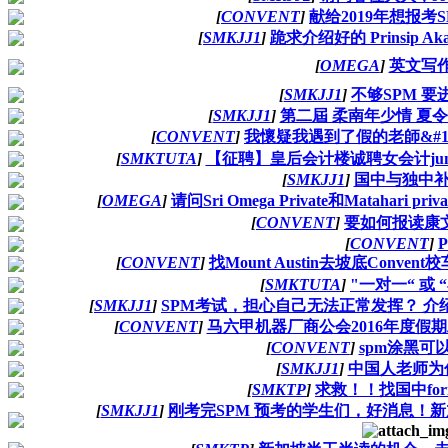
[
CONVENT
]
献给2019年想报考
[
SMKJJ1
]
跪求介绍好的 Prinsip 
[
OMEGA
]
英文写
[
SMKJJ1
]
不够SPM 要
[
SMKJJ1
]
第二屆 柔南年少情 夏
[
CONVENT
]
我懷疑我遇到了假的老師&#12851
[
SMKTUTA
]
【征聘】皇后会计楼诚聘女会计junior staff
[
SMKJJ1
]
国中与独中补
[
OMEGA
]
请问Sri Omega Private和Matahari pri
[
CONVENT
]
要如何报读康
[
CONVENT
]
P
[
CONVENT
]
找Mount Austin去坡底Convent校车
[
SMKTUTA
]
"一对一“ 或 
[
SMKJJ1
]
SPM考试，担心自己无法正常发挥？ 
[
CONVENT
]
马六甲机器厂商公会2016年度假
[
CONVENT
]
spm涂黑可
[
SMKJJ1
]
中国人老师为
[
SMKTP
]
求救！！找国中fo
[
SMKJJ1
]
刚考完SPM 预考的学生们，好消息！新