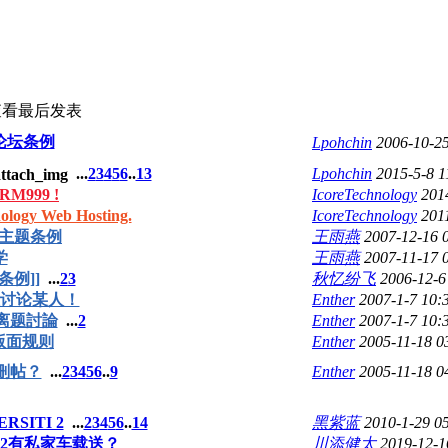
查看
最后发表
 论坛条例
Lpohchin
2006-10-2
...
2
3
4
5
6
..
13
Lpohchin
2015-5-8 
M999 !
IcoreTechnology
201
gy Web Hosting.
IcoreTechnology
201
 开主题条例
王雨燕
2007-12-16 
学
王雨燕
2007-11-17 
条例]]
...
2
3
秋忆纷飞
2006-12-6
讨论某人！
Enther
2007-1-7 10:
离题討論
...
2
Enther
2007-1-7 10:
版面规则
Enther
2005-11-18 
刪帖？
...
2
3
4
5
6
..
9
Enther
2005-11-18 
RSITI 2
...
2
3
4
5
6
..
14
黑紫蓝
2010-1-29 0
J2有私家车载送？
川添健太
2019-12-1