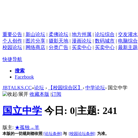
重要公告
|
新山论坛
|
柔佛论坛
|
地方州属
|
论坛综合
|
交友灌水
个人创作
|
图片分享
|
摄影天地
|
漫画论坛
|
数码城市
|
电脑综合
校园论坛
|
网络商店
|
分类广告
|
买卖中心
|
买卖中心
|
最新主题
快捷导航
搜索
Facebook
JBTALKS.CC
»
论坛
›
【校园综合区】
›
中学论坛
›
国立中学
收藏本版
|
订阅
国立中学
今日:
0
|
主题:
241
版主:
★孤独→羊
本版的一切规则都依照
[论坛条例]
与
[校园论坛条例]
为准。