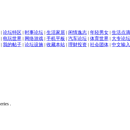
|
论坛特区
|
时事论坛
|
生活家居
|
闲情逸志
|
年轻男女
|
生活点
|
电玩世界
|
网络游戏
|
手机平板
|
汽车论坛
|
体育世界
|
大专论
|
我的帖子
|
论坛设施
|
收藏本站
|
理财投资
|
社会团体
|
中文输
eries .