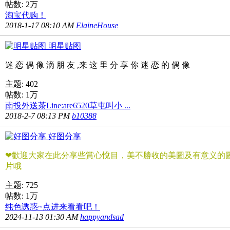
帖数:
2万
淘宝代购！
2018-1-17 08:10 AM
ElaineHouse
明星贴图
迷 恋 偶 像 滴 朋 友 ,来 这 里 分 享 你 迷 恋 的 偶 像
主题: 402
帖数:
1万
南投外送茶Line:are6520草屯叫小 ...
2018-2-7 08:13 PM
b10388
好图分享
❤歡迎大家在此分享些賞心悅目，美不勝收的美圖及有意义的
片哦
主题: 725
帖数:
1万
纯色诱惑~点进来看看吧！
2024-11-13 01:30 AM
happyandsad