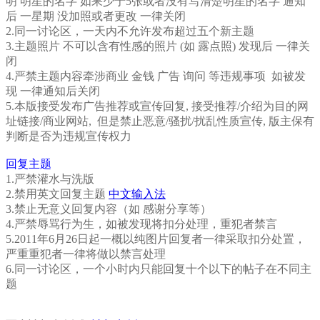
明 明星的名字 如果少于5张或者没有写清楚明星的名字 通知
后 一星期 没加照或者更改 一律关闭
2.同一讨论区，一天内不允许发布超过五个新主题
3.主题照片 不可以含有性感的照片 (如 露点照) 发现后 一律关
闭
4.严禁主题内容牵涉商业 金钱 广告 询问 等违规事项 如被发
现 一律通知后关闭
5.本版接受发布广告推荐或宣传回复, 接受推荐/介绍为目的网
址链接/商业网站, 但是禁止恶意/骚扰/扰乱性质宣传, 版主保有
判断是否为违规宣传权力
回复主题
1.严禁灌水与洗版
2.禁用英文回复主题
中文输入法
3.禁止无意义回复内容（如 感谢分享等）
4.严禁辱骂行为生，如被发现将扣分处理，重犯者禁言
5.2011年6月26日起一概以纯图片回复者一律采取扣分处置，
严重重犯者一律将做以禁言处理
6.同一讨论区，一个小时内只能回复十个以下的帖子在不同主
题