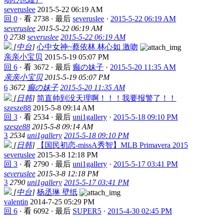
severuslee
2015-5-22 06:19 AM
回 0
·
看 2738
·
最后
severuslee
·
2015-5-22 06:19 AM
severuslee
2015-5-22 06:19 AM
0
2738
severuslee
2015-5-22 06:19 AM
[
中台
]
心中女神~蔡依林 林心如 激吻
亲亲小宝贝
2015-5-19 05:07 PM
回 6
·
看 3672
·
最后
癫の妹子
·
2015-5-20 11:35 AM
亲亲小宝贝
2015-5-19 05:07 PM
6
3672
癫の妹子
2015-5-20 11:35 AM
[
日韩
]
简直帅到没天理啊！！！我要报警了！！
szesze88
2015-5-8 09:14 AM
回 3
·
看 2534
·
最后
uni1gallery
·
2015-5-18 09:10 PM
szesze88
2015-5-8 09:14 AM
3
2534
uni1gallery
2015-5-18 09:10 PM
[
日韩
]
【国民初恋-missA秀智】MLB Primavera 2015
severuslee
2015-3-8 12:18 PM
回 3
·
看 2790
·
最后
uni1gallery
·
2015-5-17 03:41 PM
severuslee
2015-3-8 12:18 PM
3
2790
uni1gallery
2015-5-17 03:41 PM
[
中台
]
杨丞琳 壁纸
valentin
2014-7-25 05:29 PM
回 6
·
看 6092
·
最后
SUPER5
·
2015-4-30 02:45 PM