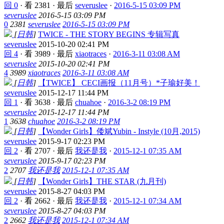
回 0
·
看 2381
·
最后
severuslee
·
2016-5-15 03:09 PM
severuslee
2016-5-15 03:09 PM
0
2381
severuslee
2016-5-15 03:09 PM
[
日韩
]
TWICE - THE STORY BEGINS 专辑写真
severuslee
2015-10-20 02:41 PM
回 4
·
看 3989
·
最后
xiaotraces
·
2016-3-11 03:08 AM
severuslee
2015-10-20 02:41 PM
4
3989
xiaotraces
2016-3-11 03:08 AM
[
日韩
]
【TWICE】 CECI画报（11月号）*子瑜好美！
severuslee
2015-12-17 11:44 PM
回 1
·
看 3638
·
最后
chuahoe
·
2016-3-2 08:19 PM
severuslee
2015-12-17 11:44 PM
1
3638
chuahoe
2016-3-2 08:19 PM
[
日韩
]
【Wonder Girls】倭斌Yubin - Instyle (10月,2015)
severuslee
2015-9-17 02:23 PM
回 2
·
看 2707
·
最后
我还是我
·
2015-12-1 07:35 AM
severuslee
2015-9-17 02:23 PM
2
2707
我还是我
2015-12-1 07:35 AM
[
日韩
]
【Wonder Girls】THE STAR (九月刊)
severuslee
2015-8-27 04:03 PM
回 2
·
看 2662
·
最后
我还是我
·
2015-12-1 07:34 AM
severuslee
2015-8-27 04:03 PM
2
2662
我还是我
2015-12-1 07:34 AM