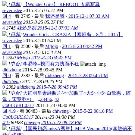
[
日韩
]
【Wonder Girls】 REBOOT 专辑写真
severuslee
2015-8-25 05:27 PM
回 4
·
看 2745
·
最后
我还是我
·
2015-12-1 07:33 AM
severuslee
2015-8-25 05:27 PM
4
2745
我还是我
2015-12-1 07:33 AM
[
日韩
]
Wonder Girls - GRAZIA 【塞班岛，8月，2015】
severuslee
2015-8-5 01:54 PM
回 1
·
看 2500
·
最后
Mrjojo
·
2015-8-23 04:42 PM
severuslee
2015-8-5 01:54 PM
1
2500
Mrjojo
2015-8-23 04:42 PM
[
中台
]
李易峰--拽而有力拽而不狂
didizheng
2015-7-28 09:45 PM
回 0
·
看 2382
·
最后
didizheng
·
2015-7-28 09:45 PM
didizheng
2015-7-28 09:45 PM
0
2382
didizheng
2015-7-28 09:45 PM
[
中台
]
大红明星素颜照片^^~加照了~大S~小S~白歆惠，随
堂，宋慧乔=）
...
2
3
4
5
6
..
42
Co0LGiRL0317
2011-1-23 04:30 PM
回 419
·
看 80483
·
最后
chiweng
·
2015-5-22 08:18 PM
Co0LGiRL0317
2011-1-23 04:30 PM
419
80483
chiweng
2015-5-22 08:18 PM
[
日韩
]
【国民初恋-missA秀智】MLB Verano 2015(李敏镐不
动心也难）