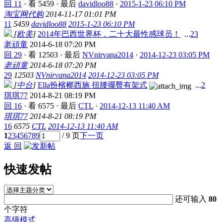
回 11
·
看 5459
·
最后
davidloo88
·
2015-1-23 06:10 PM
淘宝网代购
2014-11-17 01:01 PM
11
5459
davidloo88
2015-1-23 06:10 PM
[
欧美
]
2014年巴西世界杯，二十大最性感球员！
...
2
3
老頑童
2014-6-18 07:20 PM
回 29
·
看 12503
·
最后
NVnirvana2014
·
2014-12-23 03:05 PM
老頑童
2014-6-18 07:20 PM
29
12503
NVnirvana2014
2014-12-23 03:05 PM
[
中台
]
Ella扮檳榔西施 扭腰擺臀有架式
...
2
琪琪77
2014-8-21 08:19 PM
回 16
·
看 6575
·
最后
CTL
·
2014-12-13 11:40 AM
琪琪77
2014-8-21 08:19 PM
16
6575
CTL
2014-12-13 11:40 AM
1
2
3
4
5
6
7
8
9
/ 9 页
下一页
返 回
快速发帖
还可输入
80
个字符
高级模式