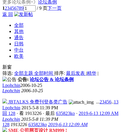
更多论坛条例=》
论坛条例
1
2
3
4
5
6
7
8
9
/ 9 页
下一页
返 回
全部
其他
通告
日韩
中台
欧美
新窗
筛选:
全部主题
全部时间
排序:
最后发表
|
精华
|
公告:
论坛公告 & 论坛条例
Lpohchin
2006-10-25
Lpohchin
2006-10-25
JBTALKS 免费刊登各类广告
...
2
3
4
5
6
..
13
Lpohchin
2015-5-8 11:39 PM
回 128
·
看 1913226
·
最后
635823ko
·
2019-6-13 12:09 AM
Lpohchin
2015-5-8 11:39 PM
128
1913226
635823ko
2019-6-13 12:09 AM
SME 公司网页设计 RM999 !