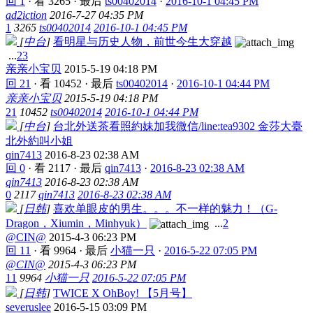
回 1
·
看 3265
·
最后
ts00402014
·
2016-10-1 04:45 PM
ad2iction
2016-7-27 04:35 PM
1
3265
ts00402014
2016-10-1 04:45 PM
[
中台
]
看明星与历史人物，前世今生大穿越
...
2
3
亲亲小宝贝
2015-5-19 04:18 PM
回 21
·
看 10452
·
最后
ts00402014
·
2016-10-1 04:44 PM
亲亲小宝贝
2015-5-19 04:18 PM
21
10452
ts00402014
2016-10-1 04:44 PM
[
中台
]
台北外送茶看照約妹加我微信/line:tea9302 金莎大臺
北外約叫小姐
qin7413
2016-8-23 02:38 AM
回 0
·
看 2117
·
最后
qin7413
·
2016-8-23 02:38 AM
qin7413
2016-8-23 02:38 AM
0
2117
qin7413
2016-8-23 02:38 AM
[
日韩
]
喜欢单眼皮的男生。。。不一样的魅力！（G-
Dragon，Xiumin，Minhyuk）
...
2
@CIN@
2015-4-3 06:23 PM
回 11
·
看 9964
·
最后
小猫一只
·
2016-5-22 07:05 PM
@CIN@
2015-4-3 06:23 PM
11
9964
小猫一只
2016-5-22 07:05 PM
[
日韩
]
TWICE X OhBoy! 【5月号】
severuslee
2016-5-15 03:09 PM