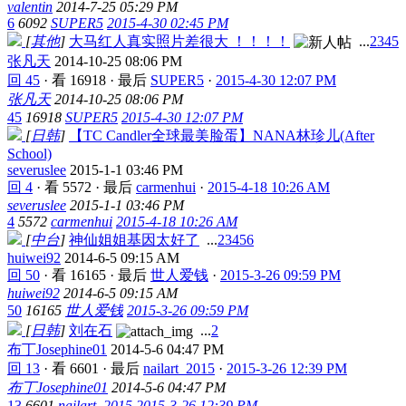
valentin
2014-7-25 05:29 PM
6
6092
SUPER5
2015-4-30 02:45 PM
[
其他
]
大马红人真实照片差很大 ！！！！
...
2
3
4
5
张凡天
2014-10-25 08:06 PM
回 45
·
看 16918
·
最后
SUPER5
·
2015-4-30 12:07 PM
张凡天
2014-10-25 08:06 PM
45
16918
SUPER5
2015-4-30 12:07 PM
[
日韩
]
【TC Candler全球最美脸蛋】NANA林珍儿(After
School)
severuslee
2015-1-1 03:46 PM
回 4
·
看 5572
·
最后
carmenhui
·
2015-4-18 10:26 AM
severuslee
2015-1-1 03:46 PM
4
5572
carmenhui
2015-4-18 10:26 AM
[
中台
]
神仙姐姐基因太好了
...
2
3
4
5
6
huiwei92
2014-6-5 09:15 AM
回 50
·
看 16165
·
最后
世人爱钱
·
2015-3-26 09:59 PM
huiwei92
2014-6-5 09:15 AM
50
16165
世人爱钱
2015-3-26 09:59 PM
[
日韩
]
刘在石
...
2
布丁Josephine01
2014-5-6 04:47 PM
回 13
·
看 6601
·
最后
nailart_2015
·
2015-3-26 12:39 PM
布丁Josephine01
2014-5-6 04:47 PM
13
6601
nailart_2015
2015-3-26 12:39 PM