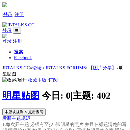
|
登录
|
注册
登录
☰
登录
注册
搜索
Facebook
JBTALKS.CC
»
论坛
›
JBTALKS FORUMS
›
【图片分享】
›
明
星贴图
收藏本版
|
订阅
明星贴图
今日:
0
|
主题:
402
本版块规则
< 点击查阅
发新主题规矩
1.每次开主题 必须有至少5张明星的照片 并且在标题清楚的写