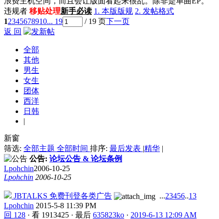
浪费主机空间，而且会让版面看起来很乱。除非是单曲EP。
违规者
移贴处理
新手必读
1. 本版版规
2. 发帖格式
1
2
3
4
5
6
7
8
9
10
... 19
/ 19 页
下一页
返 回
全部
其他
男生
女生
团体
西洋
日韩
|
新窗
筛选:
全部主题
全部时间
排序:
最后发表
|
精华
|
公告:
论坛公告 & 论坛条例
Lpohchin
2006-10-25
Lpohchin
2006-10-25
JBTALKS 免费刊登各类广告
...
2
3
4
5
6
..
13
Lpohchin
2015-5-8 11:39 PM
回 128
·
看 1913425
·
最后
635823ko
·
2019-6-13 12:09 AM