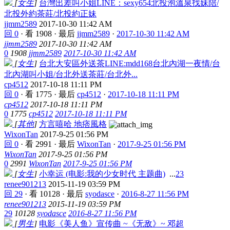
[
女生
]
台灣出差叫小姐LINE：sexy654北投泡溫泉找妹陪/
北投外約茶莊/北投約正妹
jjmm2589
2017-10-30 11:42 AM
回 0
·
看 1908
·
最后
jjmm2589
·
2017-10-30 11:42 AM
jjmm2589
2017-10-30 11:42 AM
0
1908
jjmm2589
2017-10-30 11:42 AM
[
女生
]
台北大安區外送茶LINE:mdd168台北內湖一夜情/台
北內湖叫小姐/台北外送茶莊/台北外...
cp4512
2017-10-18 11:11 PM
回 0
·
看 1775
·
最后
cp4512
·
2017-10-18 11:11 PM
cp4512
2017-10-18 11:11 PM
0
1775
cp4512
2017-10-18 11:11 PM
[
其他
]
方言嘻哈 地痞風格
WixonTan
2017-9-25 01:56 PM
回 0
·
看 2991
·
最后
WixonTan
·
2017-9-25 01:56 PM
WixonTan
2017-9-25 01:56 PM
0
2991
WixonTan
2017-9-25 01:56 PM
[
女生
]
小幸运 (电影:我的少女时代 主题曲)
...
2
3
renee901213
2015-11-19 03:59 PM
回 29
·
看 10128
·
最后
syodasce
·
2016-8-27 11:56 PM
renee901213
2015-11-19 03:59 PM
29
10128
syodasce
2016-8-27 11:56 PM
[
男生
]
电影《美人鱼》宣传曲 ~《无敌》~ 邓超