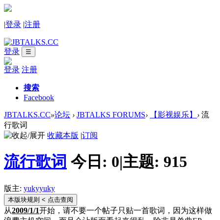
|
登录
|
注册
登录
☰
登录
注册
搜索
Facebook
JBTALKS.CC
»
论坛
›
JBTALKS FORUMS
›
【影视娱乐】
›
流
行歌词
收藏本版
|
订阅
流行歌词
今日:
0
|
主题:
915
版主:
yukyyuky
本版块规则
< 点击查阅
从
2009/1/1
开始，请不要一个帖子只贴一首歌词，因为这样做