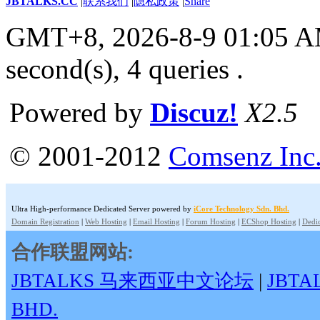
JBTALKS.CC
|
联系我们
|
隐私政策
|
Share
GMT+8, 2026-8-9 01:05 
second(s), 4 queries .
Powered by
Discuz!
X2.5
© 2001-2012
Comsenz Inc
Ultra High-performance Dedicated Server powered by
iCore Technology Sdn. Bhd.
Domain Registration
|
Web Hosting
|
Email Hosting
|
Forum Hosting
|
ECShop Hosting
|
Dedic
合作联盟网站:
JBTALKS 马来西亚中文论坛
|
JBT
BHD.