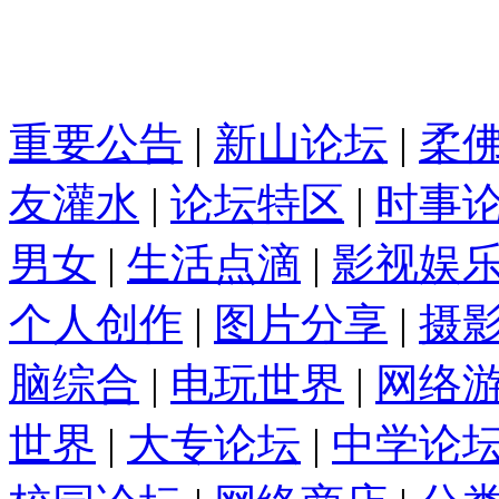
重要公告
|
新山论坛
|
柔
友灌水
|
论坛特区
|
时事
男女
|
生活点滴
|
影视娱
个人创作
|
图片分享
|
摄
脑综合
|
电玩世界
|
网络
世界
|
大专论坛
|
中学论