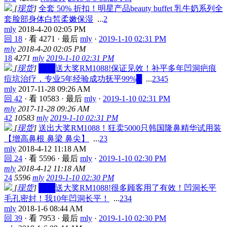
[
现货
]
全套 50% 折扣！明星产品beauty buffet 乳牛奶系列全
套脸部身体白皙柔嫩保湿
...
2
mly
2018-4-20 02:05 PM
回 18
·
看 4271
·
最后
mly
·
2019-1-10 02:31 PM
mly
2018-4-20 02:05 PM
18
4271
mly
2019-1-10 02:31 PM
[
现货
]
███送大奖RM1088!保证见效！补平多年凹洞疤痕
痘坑治疗，专业5年经验成功抚平99%█
...
2
3
4
5
mly
2017-11-28 09:26 AM
回 42
·
看 10583
·
最后
mly
·
2019-1-10 02:31 PM
mly
2017-11-28 09:26 AM
42
10583
mly
2019-1-10 02:31 PM
[
现货
]
送出大奖RM1088！狂卖5000只韩国隆鼻精华试用装
【增高鼻根 鼻梁 鼻尖】
...
2
3
mly
2018-4-12 11:18 AM
回 24
·
看 5596
·
最后
mly
·
2019-1-10 02:30 PM
mly
2018-4-12 11:18 AM
24
5596
mly
2019-1-10 02:30 PM
[
现货
]
███送大奖RM1088!很多顾客用了有效！凹洞长平
毛孔密封！我10年凹洞长平！
...
2
3
4
mly
2018-1-6 08:44 AM
回 39
·
看 7953
·
最后
mly
·
2019-1-10 02:30 PM