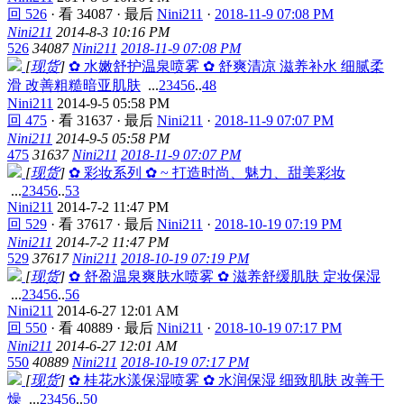
回 526
·
看 34087
·
最后
Nini211
·
2018-11-9 07:08 PM
Nini211
2014-8-3 10:16 PM
526
34087
Nini211
2018-11-9 07:08 PM
[
现货
]
✿ 水嫩舒护温泉喷雾 ✿ 舒爽清凉 滋养补水 细腻柔
滑 改善粗糙暗亚肌肤
...
2
3
4
5
6
..
48
Nini211
2014-9-5 05:58 PM
回 475
·
看 31637
·
最后
Nini211
·
2018-11-9 07:07 PM
Nini211
2014-9-5 05:58 PM
475
31637
Nini211
2018-11-9 07:07 PM
[
现货
]
✿ 彩妆系列 ✿ ~ 打造时尚、魅力、甜美彩妆
...
2
3
4
5
6
..
53
Nini211
2014-7-2 11:47 PM
回 529
·
看 37617
·
最后
Nini211
·
2018-10-19 07:19 PM
Nini211
2014-7-2 11:47 PM
529
37617
Nini211
2018-10-19 07:19 PM
[
现货
]
✿ 舒盈温泉爽肤水喷雾 ✿ 滋养舒缓肌肤 定妆保湿
...
2
3
4
5
6
..
56
Nini211
2014-6-27 12:01 AM
回 550
·
看 40889
·
最后
Nini211
·
2018-10-19 07:17 PM
Nini211
2014-6-27 12:01 AM
550
40889
Nini211
2018-10-19 07:17 PM
[
现货
]
✿ 桂花水漾保湿喷雾 ✿ 水润保湿 细致肌肤 改善干
燥
...
2
3
4
5
6
..
50