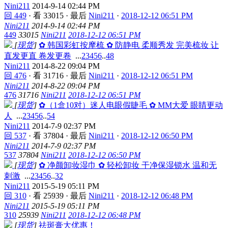
Nini211
2014-9-14 02:44 PM
回 449
·
看 33015
·
最后
Nini211
·
2018-12-12 06:51 PM
Nini211
2014-9-14 02:44 PM
449
33015
Nini211
2018-12-12 06:51 PM
[
现货
]
✿ 韩国彩虹按摩梳 ✿ 防静电 柔顺秀发 完美梳妆 让
直发更直 卷发更卷
...
2
3
4
5
6
..
48
Nini211
2014-8-22 09:04 PM
回 476
·
看 31716
·
最后
Nini211
·
2018-12-12 06:51 PM
Nini211
2014-8-22 09:04 PM
476
31716
Nini211
2018-12-12 06:51 PM
[
现货
]
✿（1盒10对）迷人电眼假睫毛 ✿ MM大爱 眼睛更动
人
...
2
3
4
5
6
..
54
Nini211
2014-7-9 02:37 PM
回 537
·
看 37804
·
最后
Nini211
·
2018-12-12 06:50 PM
Nini211
2014-7-9 02:37 PM
537
37804
Nini211
2018-12-12 06:50 PM
[
现货
]
✿ 净颜卸妆湿巾 ✿ 轻松卸妆 干净保湿锁水 温和无
刺激
...
2
3
4
5
6
..
32
Nini211
2015-5-19 05:11 PM
回 310
·
看 25939
·
最后
Nini211
·
2018-12-12 06:48 PM
Nini211
2015-5-19 05:11 PM
310
25939
Nini211
2018-12-12 06:48 PM
[
现货
]
祛斑膏大优惠！