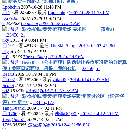
新买卖主题格式 ( 2008/10/17 更新 )
Lpohchin
2007-10-28 11:48 PM
回 2
·
看 243483
·
最后
Lpohchin
·
2007-10-28 11:53 PM
Lpohchin
2007-10-28 11:48 PM
2
243483
Lpohchin
2007-10-28 11:53 PM
[
通告
]
彩妆/护肤/美齿/面膜卖场 寻求区----------请看#1
...
2
3
4
5
6
..
21
iiky
2013-4-9 03:41 PM
回 201
·
看 48173
·
最后
TheSkinShop
·
2015-9-2 02:47 PM
iiky
2013-4-9 03:41 PM
201
48173
TheSkinShop
2015-9-2 02:47 PM
[
通告
]
BearB：《公主面膜》防伪贴让各位更准确的分辨真
假！美丽日记面膜、丹提、我的心机
...
2
3
4
5
6
..
61
BearB
2009-10-19 04:38 PM
回 602
·
看 185806
·
最后
yoko96
·
2014-6-14 03:23 AM
BearB
2009-10-19 04:38 PM
602
185806
yoko96
2014-6-14 03:23 AM
[
通告
]
彩妆/护肤/美齿/面膜卖场买家/卖家讨论区（好评/劣
评）** 新 **
...
2
3
4
5
6
..
177
TangGuanZi
2009-3-4 02:11 PM
回 1766
·
看 356085
·
最后
傀儡儍Q娃
·
2013-12-4 12:56 PM
TangGuanZi
2009-3-4 02:11 PM
1766
356085
傀儡儍Q娃
2013-12-4 12:56 PM