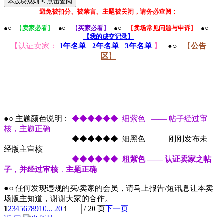
本版块规则
< 点击查阅
避免被扣分、被禁言、主题被关闭，请务必查阅：
●○
【
卖家必看
】
●○
【
买家必看
】
●○
【
卖场常见问题与申诉
】
●○
【我的成交记录】
【认证卖家：
1年名单
2年名单
3年名单
】
●○
【
公告
区
】
●○ 主题颜色说明：
◆◆◆◆◆◆ 细紫色 —— 帖子经过审
核，主题正确
●○ 主题颜色说明：
◆◆◆◆◆◆ 细黑色 —— 刚刚发布未
经版主审核
●○ 主题颜色说明：
◆◆◆◆◆◆
粗紫色 —— 认证卖家之帖
子，并经过审核，主题正确
●○ 任何发现违规的买/卖家的会员，请马上报告/短讯息让本卖
场版主知道，谢谢大家的合作。
1
2
3
4
5
6
7
8
9
10
... 20
/ 20 页
下一页