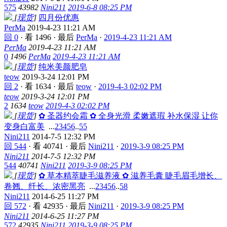
575
43982
Nini211
2019-6-8 08:25 PM
[
现货
]
四月份优惠
PerMa
2019-4-23 11:21 AM
回 0
·
看 1496
·
最后
PerMa
·
2019-4-23 11:21 AM
PerMa
2019-4-23 11:21 AM
0
1496
PerMa
2019-4-23 11:21 AM
[
现货
]
纯米美颜肥皂
teow
2019-3-24 12:01 PM
回 2
·
看 1634
·
最后
teow
·
2019-4-3 02:02 PM
teow
2019-3-24 12:01 PM
2
1634
teow
2019-4-3 02:02 PM
[
现货
]
✿ 圣器约会霜 ✿ 全身光滑 柔嫩遮瑕 补水保湿 让你
变身白富美
...
2
3
4
5
6
..
55
Nini211
2014-7-5 12:32 PM
回 544
·
看 40741
·
最后
Nini211
·
2019-3-9 08:25 PM
Nini211
2014-7-5 12:32 PM
544
40741
Nini211
2019-3-9 08:25 PM
[
现货
]
✿ 草本精萃睫毛滋养液 ✿ 滋养毛囊 睫毛眉毛增长、
卷翘、纤长、浓密黑亮
...
2
3
4
5
6
..
58
Nini211
2014-6-25 11:27 PM
回 572
·
看 42935
·
最后
Nini211
·
2019-3-9 08:25 PM
Nini211
2014-6-25 11:27 PM
572
42935
Nini211
2019-3-9 08:25 PM