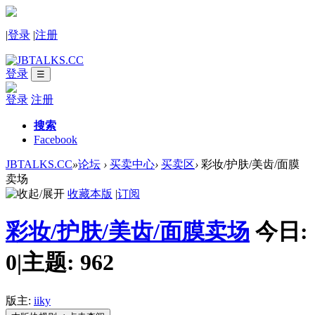
|
登录
|
注册
登录
☰
登录
注册
搜索
Facebook
JBTALKS.CC
»
论坛
›
买卖中心
›
买卖区
›
彩妆/护肤/美齿/面膜
卖场
收藏本版
|
订阅
彩妆/护肤/美齿/面膜卖场
今日:
0
|
主题:
962
版主:
iiky