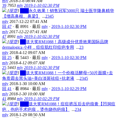
mly
2018-1-6 08:44 AM
39
7953
mly
2019-1-10 02:30 PM
[
现货
]
███永久效果！销售冠军5000只 瑞士医学隆鼻精华
【增高鼻根。鼻梁】
...
2
3
4
5
mly
2017-12-22 07:41 AM
回 47
·
看 8991
·
最后
mly
·
2019-1-10 02:30 PM
mly
2017-12-22 07:41 AM
47
8991
mly
2019-1-10 02:30 PM
[
现货
]
██送大奖RM1088！高级成分优质效果国际品牌
dermalogica 小样，痘痘肌红印痘疤专用
...
2
3
mly
2018-4-12 09:07 AM
回 25
·
看 5443
·
最后
mly
·
2019-1-10 02:30 PM
mly
2018-4-12 09:07 AM
25
5443
mly
2019-1-10 02:30 PM
[
现货
]
██送大奖RM1088！一个价格活酵母=50片面膜+去
角质霜去黑头油+美白淡斑祛痘+抗老液
...
2
3
4
5
mly
2018-1-30 10:00 AM
回 41
·
看 8984
·
最后
mly
·
2019-1-10 02:29 PM
mly
2018-1-30 10:00 AM
41
8984
mly
2019-1-10 02:29 PM
[
现货
]
███送大奖RM1088！痘痘挤压后去疤痕膏【凹洞痘
疤，伤疤手术疤痕，烫伤烧伤疤痕】
...
2
3
4
mly
2018-1-29 08:50 AM