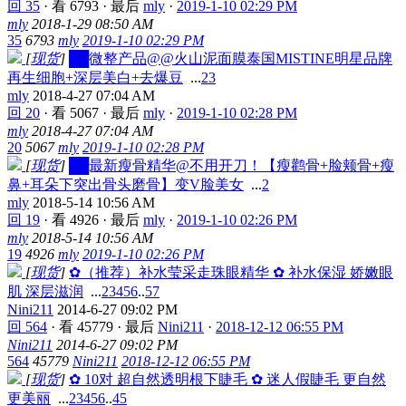
回 35
·
看 6793
·
最后
mly
·
2019-1-10 02:29 PM
mly
2018-1-29 08:50 AM
35
6793
mly
2019-1-10 02:29 PM
[
现货
]
██微整产品@@火山泥面膜泰国MISTINE明星品牌
再生细胞+深层美白+去爆豆
...
2
3
mly
2018-4-27 07:04 AM
回 20
·
看 5067
·
最后
mly
·
2019-1-10 02:28 PM
mly
2018-4-27 07:04 AM
20
5067
mly
2019-1-10 02:28 PM
[
现货
]
██最新瘦骨精华@不用开刀！【瘦鹳骨+脸颊骨+瘦
鼻+耳朵下突出骨头磨骨】变V脸美女
...
2
mly
2018-5-14 10:56 AM
回 19
·
看 4926
·
最后
mly
·
2019-1-10 02:26 PM
mly
2018-5-14 10:56 AM
19
4926
mly
2019-1-10 02:26 PM
[
现货
]
✿（推荐）补水莹采走珠眼精华 ✿ 补水保湿 娇嫩眼
肌 深层滋润
...
2
3
4
5
6
..
57
Nini211
2014-6-27 09:02 PM
回 564
·
看 45779
·
最后
Nini211
·
2018-12-12 06:55 PM
Nini211
2014-6-27 09:02 PM
564
45779
Nini211
2018-12-12 06:55 PM
[
现货
]
✿ 10对 超自然透明根下睫毛 ✿ 迷人假睫毛 更自然
更美丽
...
2
3
4
5
6
..
45