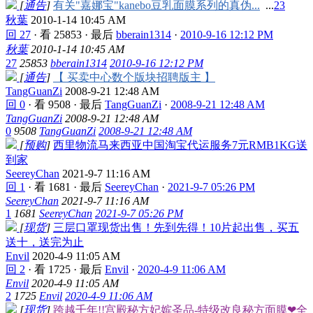
[
通告
]
有关"嘉娜宝"kanebo豆乳面膜系列的真伪...
...
2
3
秋葉
2010-1-14 10:45 AM
回 27
·
看 25853
·
最后
bberain1314
·
2010-9-16 12:12 PM
秋葉
2010-1-14 10:45 AM
27
25853
bberain1314
2010-9-16 12:12 PM
[
通告
]
【 买卖中心数个版块招聘版主 】
TangGuanZi
2008-9-21 12:48 AM
回 0
·
看 9508
·
最后
TangGuanZi
·
2008-9-21 12:48 AM
TangGuanZi
2008-9-21 12:48 AM
0
9508
TangGuanZi
2008-9-21 12:48 AM
[
预购
]
西里物流马来西亚中国淘宝代运服务7元RMB1KG送
到家
SeereyChan
2021-9-7 11:16 AM
回 1
·
看 1681
·
最后
SeereyChan
·
2021-9-7 05:26 PM
SeereyChan
2021-9-7 11:16 AM
1
1681
SeereyChan
2021-9-7 05:26 PM
[
现货
]
三层口罩现货出售！先到先得！10片起出售，买五
送十，送完为止
Envil
2020-4-9 11:05 AM
回 2
·
看 1725
·
最后
Envil
·
2020-4-9 11:06 AM
Envil
2020-4-9 11:05 AM
2
1725
Envil
2020-4-9 11:06 AM
[
现货
]
跨越千年!!宫殿秘方妃嫔圣品-特级改良秘方面膜❤全