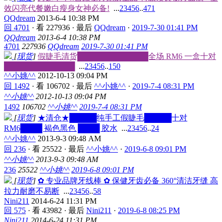
效闪亮代餐嫩白瘦身女神必备!
...
2
3
4
5
6
..
471
QQdream
2013-6-4 10:38 PM
回 4701
·
看 227936
·
最后
QQdream
·
2019-7-30 01:41 PM
QQdream
2013-6-4 10:38 PM
4701
227936
QQdream
2019-7-30 01:41 PM
[
现货
]
假睫毛清货█████████████全场 RM6 一盒十对
█████████████
...
2
3
4
5
6
..
150
^^小姚^^
2012-10-13 09:04 PM
回 1492
·
看 106702
·
最后
^^小姚^^
·
2019-7-4 08:31 PM
^^小姚^^
2012-10-13 09:04 PM
1492
106702
^^小姚^^
2019-7-4 08:31 PM
[
现货
]
★清仓★█████纯手工假睫毛█████十对
RM6████ 褐色黑色 ████ 胶水
...
2
3
4
5
6
..
24
^^小姚^^
2013-9-3 09:48 AM
回 236
·
看 25522
·
最后
^^小姚^^
·
2019-6-8 09:01 PM
^^小姚^^
2013-9-3 09:48 AM
236
25522
^^小姚^^
2019-6-8 09:01 PM
[
现货
]
✿ 专业品牌牙线棒 ✿ 保健牙齿必备 360°清洁牙缝 高
拉力耐磨不易断
...
2
3
4
5
6
..
58
Nini211
2014-6-24 11:31 PM
回 575
·
看 43982
·
最后
Nini211
·
2019-6-8 08:25 PM
Nini211
2014-6-24 11:31 PM