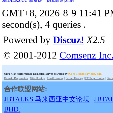
JBTALKS.CC
|
联系我们
|
隐私政策
|
Share
GMT+8, 2026-8-9 11:41 
second(s), 4 queries .
Powered by
Discuz!
X2.5
© 2001-2012
Comsenz Inc
Ultra High-performance Dedicated Server powered by
iCore Technology Sdn. Bhd.
Domain Registration
|
Web Hosting
|
Email Hosting
|
Forum Hosting
|
ECShop Hosting
|
Dedic
合作联盟网站:
JBTALKS 马来西亚中文论坛
|
JBT
BHD.