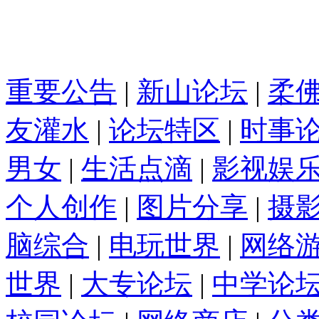
重要公告
|
新山论坛
|
柔
友灌水
|
论坛特区
|
时事
男女
|
生活点滴
|
影视娱
个人创作
|
图片分享
|
摄
脑综合
|
电玩世界
|
网络
世界
|
大专论坛
|
中学论