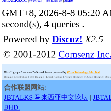
JBTALKS.CC
|
联系我们
|
隐私政策
|
Share
GMT+8, 2026-8-8 05:20 
second(s), 4 queries .
Powered by
Discuz!
X2.5
© 2001-2012
Comsenz Inc
Ultra High-performance Dedicated Server powered by
iCore Technology Sdn. Bhd.
Domain Registration
|
Web Hosting
|
Email Hosting
|
Forum Hosting
|
ECShop Hosting
|
Dedic
合作联盟网站:
JBTALKS 马来西亚中文论坛
|
JBT
BHD.