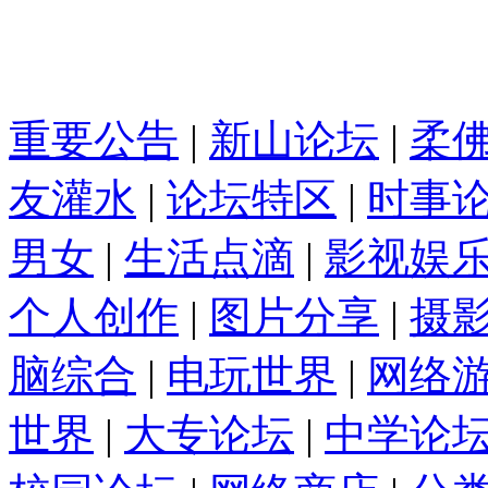
重要公告
|
新山论坛
|
柔
友灌水
|
论坛特区
|
时事
男女
|
生活点滴
|
影视娱
个人创作
|
图片分享
|
摄
脑综合
|
电玩世界
|
网络
世界
|
大专论坛
|
中学论