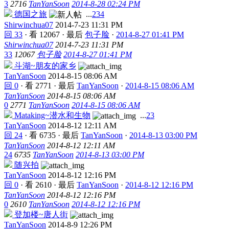
3
2716
TanYanSoon
2014-8-28 02:24 PM
德国之旅
...
2
3
4
Shirwinchua07
2014-7-23 11:31 PM
回 33
·
看 12067
·
最后
包子脸
·
2014-8-27 01:41 PM
Shirwinchua07
2014-7-23 11:31 PM
33
12067
包子脸
2014-8-27 01:41 PM
斗湖~朋友的家乡
TanYanSoon
2014-8-15 08:06 AM
回 0
·
看 2771
·
最后
TanYanSoon
·
2014-8-15 08:06 AM
TanYanSoon
2014-8-15 08:06 AM
0
2771
TanYanSoon
2014-8-15 08:06 AM
Mataking~潜水和生物
...
2
3
TanYanSoon
2014-8-12 12:11 AM
回 24
·
看 6735
·
最后
TanYanSoon
·
2014-8-13 03:00 PM
TanYanSoon
2014-8-12 12:11 AM
24
6735
TanYanSoon
2014-8-13 03:00 PM
随兴拍
TanYanSoon
2014-8-12 12:16 PM
回 0
·
看 2610
·
最后
TanYanSoon
·
2014-8-12 12:16 PM
TanYanSoon
2014-8-12 12:16 PM
0
2610
TanYanSoon
2014-8-12 12:16 PM
登加楼~唐人街
TanYanSoon
2014-8-9 12:26 PM