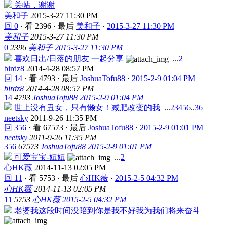
关帖，谢谢
美和子
2015-3-27 11:30 PM
回 0
·
看 2396
·
最后
美和子
·
2015-3-27 11:30 PM
美和子
2015-3-27 11:30 PM
0
2396
美和子
2015-3-27 11:30 PM
喜欢日出/日落的朋友 一起分享
...
2
birdz8
2014-4-28 08:57 PM
回 14
·
看 4793
·
最后
JoshuaTofu88
·
2015-2-9 01:04 PM
birdz8
2014-4-28 08:57 PM
14
4793
JoshuaTofu88
2015-2-9 01:04 PM
世上没有丑女，只有懒女！减肥改变的我
...
2
3
4
5
6
..
36
neetsky
2011-9-26 11:35 PM
回 356
·
看 67573
·
最后
JoshuaTofu88
·
2015-2-9 01:01 PM
neetsky
2011-9-26 11:35 PM
356
67573
JoshuaTofu88
2015-2-9 01:01 PM
可爱宝宝-妞妞
...
2
心HK薇
2014-11-13 02:05 PM
回 11
·
看 5753
·
最后
心HK薇
·
2015-2-5 04:32 PM
心HK薇
2014-11-13 02:05 PM
11
5753
心HK薇
2015-2-5 04:32 PM
老婆我这段时间没陪到你是我不好我为我们将来奋斗