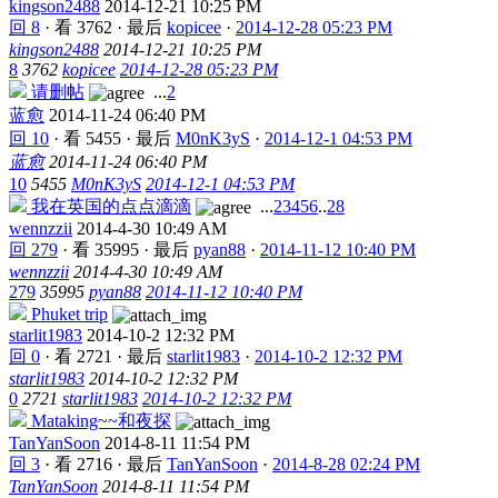
kingson2488
2014-12-21 10:25 PM
回 8
·
看 3762
·
最后
kopicee
·
2014-12-28 05:23 PM
kingson2488
2014-12-21 10:25 PM
8
3762
kopicee
2014-12-28 05:23 PM
请删帖
...
2
蓝愈
2014-11-24 06:40 PM
回 10
·
看 5455
·
最后
M0nK3yS
·
2014-12-1 04:53 PM
蓝愈
2014-11-24 06:40 PM
10
5455
M0nK3yS
2014-12-1 04:53 PM
我在英国的点点滴滴
...
2
3
4
5
6
..
28
wennzzii
2014-4-30 10:49 AM
回 279
·
看 35995
·
最后
pyan88
·
2014-11-12 10:40 PM
wennzzii
2014-4-30 10:49 AM
279
35995
pyan88
2014-11-12 10:40 PM
Phuket trip
starlit1983
2014-10-2 12:32 PM
回 0
·
看 2721
·
最后
starlit1983
·
2014-10-2 12:32 PM
starlit1983
2014-10-2 12:32 PM
0
2721
starlit1983
2014-10-2 12:32 PM
Mataking~~和夜探
TanYanSoon
2014-8-11 11:54 PM
回 3
·
看 2716
·
最后
TanYanSoon
·
2014-8-28 02:24 PM
TanYanSoon
2014-8-11 11:54 PM