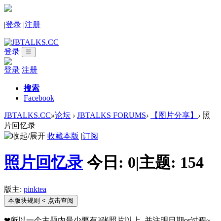
|
登录
|
注册
登录
☰
登录
注册
搜索
Facebook
JBTALKS.CC
»
论坛
›
JBTALKS FORUMS
›
【图片分享】
›
照
片回忆录
收藏本版
|
订阅
照片回忆录
今日:
0
|
主题:
154
版主:
pinktea
本版块规则
< 点击查阅
❤所以一个主题内最少要有3张照片以上..并注明日期or过程~