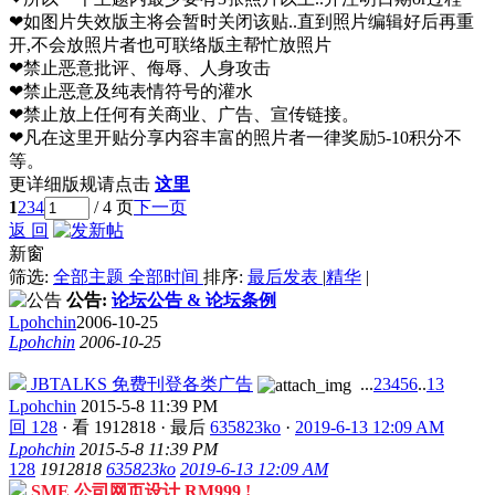
❤如图片失效版主将会暂时关闭该贴..直到照片编辑好后再重
开,不会放照片者也可联络版主帮忙放照片
❤禁止恶意批评、侮辱、人身攻击
❤禁止恶意及纯表情符号的灌水
❤禁止放上任何有关商业、广告、宣传链接。
❤凡在这里开贴分享内容丰富的照片者一律奖励5-10积分不
等。
更详细版规请点击
这里
1
2
3
4
/ 4 页
下一页
返 回
新窗
筛选:
全部主题
全部时间
排序:
最后发表
|
精华
|
公告:
论坛公告 & 论坛条例
Lpohchin
2006-10-25
Lpohchin
2006-10-25
JBTALKS 免费刊登各类广告
...
2
3
4
5
6
..
13
Lpohchin
2015-5-8 11:39 PM
回 128
·
看 1912818
·
最后
635823ko
·
2019-6-13 12:09 AM
Lpohchin
2015-5-8 11:39 PM
128
1912818
635823ko
2019-6-13 12:09 AM
SME 公司网页设计 RM999 !