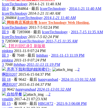
IcoreTechnology
2014-1-21 11:40 AM
回 0
·
看 284864
·
最后
IcoreTechnology
·
2014-1-21 11:40 AM
IcoreTechnology
2014-1-21 11:40 AM
0
284864
IcoreTechnology
2014-1-21 11:40 AM
网络商店系统出售 Icore Technology Web Hosting.
IcoreTechnology
2011-7-5 02:24 PM
回 9
·
看 7285908
·
最后
IcoreTechnology
·
2011-7-15 11:35 AM
IcoreTechnology
2011-7-5 02:24 PM
9
7285908
IcoreTechnology
2011-7-15 11:35 AM
【照片回忆录】新版规
pinktea
2011-11-9 07:24 PM
回 3
·
看 7048
·
最后
lishihao
·
2011-11-13 11:19 PM
pinktea
2011-11-9 07:24 PM
3
7048
lishihao
2011-11-13 11:19 PM
亮亮下我和我的靓闺蜜们~
...
2
啊彭0207
2015-6-15 04:37 PM
回 18
·
看 9642
·
最后
happyandsad
·
2024-11-13 01:32 AM
啊彭0207
2015-6-15 04:37 PM
18
9642
happyandsad
2024-11-13 01:32 AM
自拍早餐
...
2
vmalife
2017-4-21 07:23 AM
回 15
·
看 8089
·
最后
HBGH72
·
2021-9-3 06:08 PM