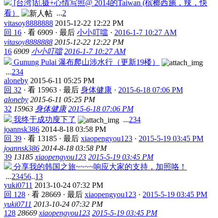
[台湾]乱摄+心情写照@ 2014的Taiwan (槟榔西施，辣，快
看）
...
2
vitasoy8888888
2015-12-22 12:22 PM
回 16
·
看 6909
·
最后
小小叮噹
·
2016-1-7 10:27 AM
vitasoy8888888
2015-12-22 12:22 PM
16
6909
小小叮噹
2016-1-7 10:27 AM
Gunung Pulai 瀑布爬山涉水行（更新19楼）
...
2
3
4
aloneby
2015-6-11 05:25 PM
回 32
·
看 15963
·
最后
身体健康
·
2015-6-18 07:06 PM
aloneby
2015-6-11 05:25 PM
32
15963
身体健康
2015-6-18 07:06 PM
我终于成功廋下了
...
2
3
4
joannsk386
2014-8-18 03:58 PM
回 39
·
看 13185
·
最后
xiaopengyou123
·
2015-5-19 03:45 PM
joannsk386
2014-8-18 03:58 PM
39
13185
xiaopengyou123
2015-5-19 03:45 PM
分享我的韩国之旅~~~~响应大家的支持，加照咯！
...
2
3
4
5
6
..
13
yuki0711
2013-10-24 07:32 PM
回 128
·
看 28669
·
最后
xiaopengyou123
·
2015-5-19 03:45 PM
yuki0711
2013-10-24 07:32 PM
128
28669
xiaopengyou123
2015-5-19 03:45 PM