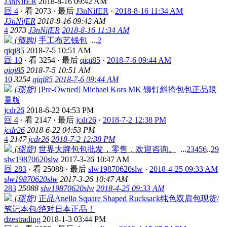
J3nNifER
2018-8-16 09:42 AM
回 4
·
看 2073
·
最后
J3nNifER
·
2018-8-16 11:34 AM
J3nNifER
2018-8-16 09:42 AM
4
2073
J3nNifER
2018-8-16 11:34 AM
[
预购
]
手工布艺钱包
...
2
qiqi85
2018-7-5 10:51 AM
回 10
·
看 3254
·
最后
qiqi85
·
2018-7-6 09:44 AM
qiqi85
2018-7-5 10:51 AM
10
3254
qiqi85
2018-7-6 09:44 AM
[
现货
]
[Pre-Owned] Michael Kors MK 铆钉斜挎包包正品限
量版
jcdr26
2018-6-22 04:53 PM
回 4
·
看 2147
·
最后
jcdr26
·
2018-7-2 12:38 PM
jcdr26
2018-6-22 04:53 PM
4
2147
jcdr26
2018-7-2 12:38 PM
[
现货
]
世界大牌包包批发，零售，欢迎咨询。
...
2
3
4
5
6
..
29
slw19870620slw
2017-3-26 10:47 AM
回 283
·
看 25088
·
最后
slw19870620slw
·
2018-4-25 09:33 AM
slw19870620slw
2017-3-26 10:47 AM
283
25088
slw19870620slw
2018-4-25 09:33 AM
[
现货
]
正品Anello Square Shaped Rucksack纯色双肩包现货/
笔记本包/绝对日本正品！
dzestrading
2018-1-3 03:44 PM