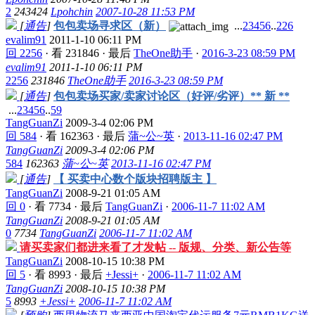
2
243424
Lpohchin
2007-10-28 11:53 PM
[
通告
]
包包卖场寻求区（新）
...
2
3
4
5
6
..
226
evalim91
2011-1-10 06:11 PM
回 2256
·
看 231846
·
最后
TheOne助手
·
2016-3-23 08:59 PM
evalim91
2011-1-10 06:11 PM
2256
231846
TheOne助手
2016-3-23 08:59 PM
[
通告
]
包包卖场买家/卖家讨论区（好评/劣评）** 新 **
...
2
3
4
5
6
..
59
TangGuanZi
2009-3-4 02:06 PM
回 584
·
看 162363
·
最后
蒲~公~英
·
2013-11-16 02:47 PM
TangGuanZi
2009-3-4 02:06 PM
584
162363
蒲~公~英
2013-11-16 02:47 PM
[
通告
]
【 买卖中心数个版块招聘版主 】
TangGuanZi
2008-9-21 01:05 AM
回 0
·
看 7734
·
最后
TangGuanZi
·
2006-11-7 11:02 AM
TangGuanZi
2008-9-21 01:05 AM
0
7734
TangGuanZi
2006-11-7 11:02 AM
请买卖家们都进来看了才发帖 -- 版规、分类、新公告等
TangGuanZi
2008-10-15 10:38 PM
回 5
·
看 8993
·
最后
+Jessi+
·
2006-11-7 11:02 AM
TangGuanZi
2008-10-15 10:38 PM
5
8993
+Jessi+
2006-11-7 11:02 AM