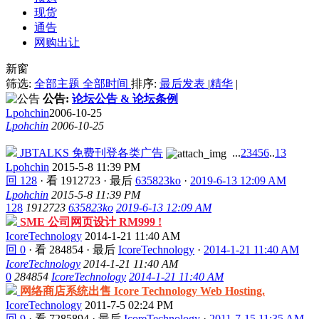
现货
通告
网购出让
新窗
筛选:
全部主题
全部时间
排序:
最后发表
|
精华
|
公告:
论坛公告 & 论坛条例
Lpohchin
2006-10-25
Lpohchin
2006-10-25
JBTALKS 免费刊登各类广告
...
2
3
4
5
6
..
13
Lpohchin
2015-5-8 11:39 PM
回 128
·
看 1912723
·
最后
635823ko
·
2019-6-13 12:09 AM
Lpohchin
2015-5-8 11:39 PM
128
1912723
635823ko
2019-6-13 12:09 AM
SME 公司网页设计 RM999 !
IcoreTechnology
2014-1-21 11:40 AM
回 0
·
看 284854
·
最后
IcoreTechnology
·
2014-1-21 11:40 AM
IcoreTechnology
2014-1-21 11:40 AM
0
284854
IcoreTechnology
2014-1-21 11:40 AM
网络商店系统出售 Icore Technology Web Hosting.
IcoreTechnology
2011-7-5 02:24 PM
回 9
·
看 7285894
·
最后
IcoreTechnology
·
2011-7-15 11:35 AM