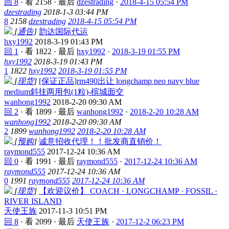
回 8
·
看 2158
·
最后
dzestrading
·
2018-4-15 05:54 PM
dzestrading
2018-1-3 03:44 PM
8
2158
dzestrading
2018-4-15 05:54 PM
[
通告
]
韵达国际代运
hxy1992
2018-3-19 01:43 PM
回 1
·
看 1822
·
最后
hxy1992
·
2018-3-19 01:55 PM
hxy1992
2018-3-19 01:43 PM
1
1822
hxy1992
2018-3-19 01:55 PM
[
现货
]
[保证正品]rm490出让 longchamp neo navy blue
medium斜挂两用包(1粒)-槟城面交
wanhong1992
2018-2-20 09:30 AM
回 2
·
看 1899
·
最后
wanhong1992
·
2018-2-20 10:28 AM
wanhong1992
2018-2-20 09:30 AM
2
1899
wanhong1992
2018-2-20 10:28 AM
[
预购
]
诚意招收代理！！批发商直销价！
raymond555
2017-12-24 10:36 AM
回 0
·
看 1991
·
最后
raymond555
·
2017-12-24 10:36 AM
raymond555
2017-12-24 10:36 AM
0
1991
raymond555
2017-12-24 10:36 AM
[
现货
]
【欢迎议价】 COACH · LONGCHAMP · FOSSIL ·
RIVER ISLAND
天使王族
2017-11-3 10:51 PM
回 8
·
看 2099
·
最后
天使王族
·
2017-12-2 06:23 PM