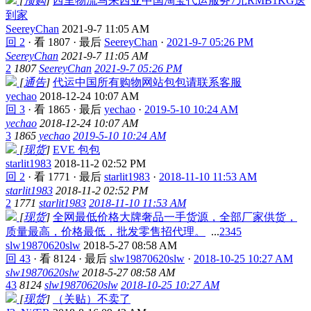
[
预购
]
西里物流马来西亚中国淘宝代运服务7元RMB1KG送
到家
SeereyChan
2021-9-7 11:05 AM
回 2
·
看 1807
·
最后
SeereyChan
·
2021-9-7 05:26 PM
SeereyChan
2021-9-7 11:05 AM
2
1807
SeereyChan
2021-9-7 05:26 PM
[
通告
]
代运中国所有购物网站包包请联系客服
yechao
2018-12-24 10:07 AM
回 3
·
看 1865
·
最后
yechao
·
2019-5-10 10:24 AM
yechao
2018-12-24 10:07 AM
3
1865
yechao
2019-5-10 10:24 AM
[
现货
]
EVE 包包
starlit1983
2018-11-2 02:52 PM
回 2
·
看 1771
·
最后
starlit1983
·
2018-11-10 11:53 AM
starlit1983
2018-11-2 02:52 PM
2
1771
starlit1983
2018-11-10 11:53 AM
[
现货
]
全网最低价格大牌奢品一手货源，全部厂家供货，
质量最高，价格最低，批发零售招代理。
...
2
3
4
5
slw19870620slw
2018-5-27 08:58 AM
回 43
·
看 8124
·
最后
slw19870620slw
·
2018-10-25 10:27 AM
slw19870620slw
2018-5-27 08:58 AM
43
8124
slw19870620slw
2018-10-25 10:27 AM
[
现货
]
（关贴）不卖了