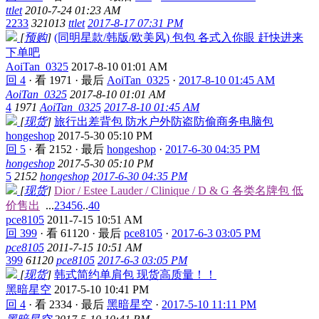
ttlet
2010-7-24 01:23 AM
2233
321013
ttlet
2017-8-17 07:31 PM
[
预购
]
(同明星款/韩版/欧美风) 包包 各式入你眼 赶快进来
下单吧
AoiTan_0325
2017-8-10 01:01 AM
回 4
·
看 1971
·
最后
AoiTan_0325
·
2017-8-10 01:45 AM
AoiTan_0325
2017-8-10 01:01 AM
4
1971
AoiTan_0325
2017-8-10 01:45 AM
[
现货
]
旅行出差背包 防水户外防盗防偷商务电脑包
hongeshop
2017-5-30 05:10 PM
回 5
·
看 2152
·
最后
hongeshop
·
2017-6-30 04:35 PM
hongeshop
2017-5-30 05:10 PM
5
2152
hongeshop
2017-6-30 04:35 PM
[
现货
]
Dior / Estee Lauder / Clinique / D & G 各类名牌包 低
价售出
...
2
3
4
5
6
..
40
pce8105
2011-7-15 10:51 AM
回 399
·
看 61120
·
最后
pce8105
·
2017-6-3 03:05 PM
pce8105
2011-7-15 10:51 AM
399
61120
pce8105
2017-6-3 03:05 PM
[
现货
]
韩式简约单肩包 现货高质量！！
黑暗星空
2017-5-10 10:41 PM
回 4
·
看 2334
·
最后
黑暗星空
·
2017-5-10 11:11 PM