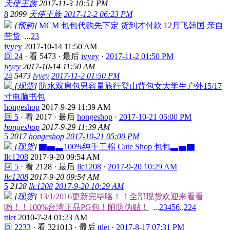
天使王族
2017-11-3 10:51 PM
8
2099
天使王族
2017-12-2 06:23 PM
[
预购
]
MCM 包包代购先下定 货到才付款 12月飞韩国 亲自
带货
...
2
3
ivyey
2017-10-14 11:50 AM
回 24
·
看 5473
·
最后
ivyey
·
2017-11-2 01:50 PM
ivyey
2017-10-14 11:50 AM
24
5473
ivyey
2017-11-2 01:50 PM
[
现货
]
防水双肩包男容量旅行登山背包女大学生户外15/17
寸电脑书包
hongeshop
2017-9-29 11:39 AM
回 5
·
看 2017
·
最后
hongeshop
·
2017-10-21 05:00 PM
hongeshop
2017-9-29 11:39 AM
5
2017
hongeshop
2017-10-21 05:00 PM
[
现货
]
▇▅▃100%纯手工棉 Cute Shop 包包▃▅▇
llc1208
2017-9-20 09:54 AM
回 5
·
看 2128
·
最后
llc1208
·
2017-9-20 10:29 AM
llc1208
2017-9-20 09:54 AM
5
2128
llc1208
2017-9-20 10:29 AM
[
现货
]
13/1/2016更新完毕咯！！全部现货欢迎来看看
哟！！100%台湾正品PG包！附防伪贴！
...
2
3
4
5
6
..
224
ttlet
2010-7-24 01:23 AM
回 2233
·
看 321013
·
最后
ttlet
·
2017-8-17 07:31 PM