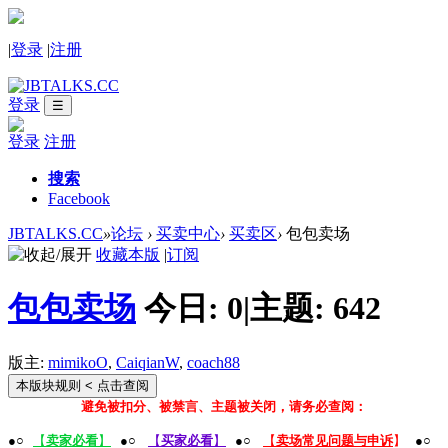
|
登录
|
注册
登录
☰
登录
注册
搜索
Facebook
JBTALKS.CC
»
论坛
›
买卖中心
›
买卖区
›
包包卖场
收藏本版
|
订阅
包包卖场
今日:
0
|
主题:
642
版主:
mimikoO
,
CaiqianW
,
coach88
本版块规则
< 点击查阅
避免被扣分、被禁言、主题被关闭，请务必查阅：
●○
【
卖家必看
】
●○
【
买家必看
】
●○
【
卖场常见问题与申诉
】
●○