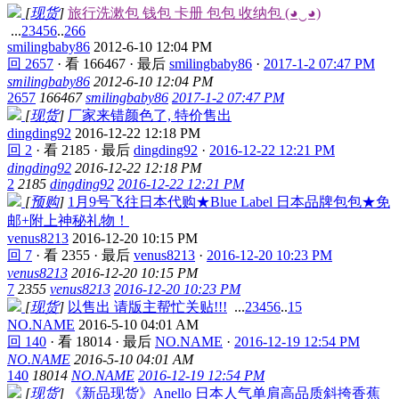
[
现货
]
旅行洗漱包 钱包 卡册 包包 收纳包 (◕‿◕)
...
2
3
4
5
6
..
266
smilingbaby86
2012-6-10 12:04 PM
回 2657
·
看 166467
·
最后
smilingbaby86
·
2017-1-2 07:47 PM
smilingbaby86
2012-6-10 12:04 PM
2657
166467
smilingbaby86
2017-1-2 07:47 PM
[
现货
]
厂家来错颜色了, 特价售出
dingding92
2016-12-22 12:18 PM
回 2
·
看 2185
·
最后
dingding92
·
2016-12-22 12:21 PM
dingding92
2016-12-22 12:18 PM
2
2185
dingding92
2016-12-22 12:21 PM
[
预购
]
1月9号飞往日本代购★Blue Label 日本品牌包包★免
邮+附上神秘礼物！
venus8213
2016-12-20 10:15 PM
回 7
·
看 2355
·
最后
venus8213
·
2016-12-20 10:23 PM
venus8213
2016-12-20 10:15 PM
7
2355
venus8213
2016-12-20 10:23 PM
[
现货
]
以售出 请版主帮忙关贴!!!
...
2
3
4
5
6
..
15
NO.NAME
2016-5-10 04:01 AM
回 140
·
看 18014
·
最后
NO.NAME
·
2016-12-19 12:54 PM
NO.NAME
2016-5-10 04:01 AM
140
18014
NO.NAME
2016-12-19 12:54 PM
[
现货
]
《新品现货》Anello 日本人气单肩高品质斜挎香蕉