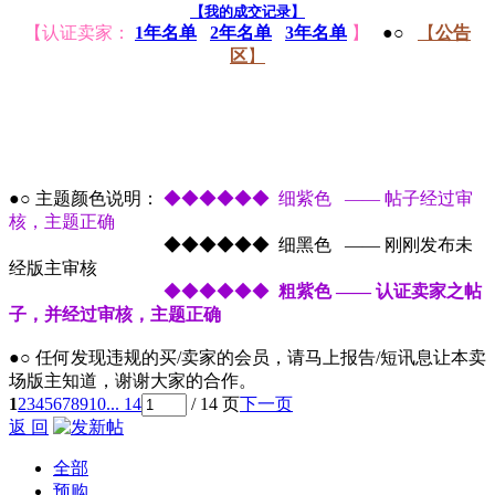
【我的成交记录】
【认证卖家：
1年名单
2年名单
3年名单
】
●○
【
公告
区
】
●○ 主题颜色说明：
◆◆◆◆◆◆ 细紫色 —— 帖子经过审
核，主题正确
●○ 主题颜色说明：
◆◆◆◆◆◆ 细黑色 —— 刚刚发布未
经版主审核
●○ 主题颜色说明：
◆◆◆◆◆◆
粗紫色 —— 认证卖家之帖
子，并经过审核，主题正确
●○ 任何发现违规的买/卖家的会员，请马上报告/短讯息让本卖
场版主知道，谢谢大家的合作。
1
2
3
4
5
6
7
8
9
10
... 14
/ 14 页
下一页
返 回
全部
预购