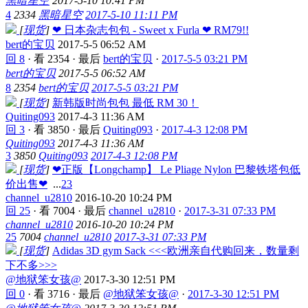
黑暗星空
2017-5-10 10:41 PM
4
2334
黑暗星空
2017-5-10 11:11 PM
[
现货
]
❤ 日本杂志包包 - Sweet x Furla ❤ RM79!!
bert的宝贝
2017-5-5 06:52 AM
回 8
·
看 2354
·
最后
bert的宝贝
·
2017-5-5 03:21 PM
bert的宝贝
2017-5-5 06:52 AM
8
2354
bert的宝贝
2017-5-5 03:21 PM
[
现货
]
新韩版时尚包包 最低 RM 30！
Quiting093
2017-4-3 11:36 AM
回 3
·
看 3850
·
最后
Quiting093
·
2017-4-3 12:08 PM
Quiting093
2017-4-3 11:36 AM
3
3850
Quiting093
2017-4-3 12:08 PM
[
现货
]
❤正版【Longchamp】 Le Pliage Nylon 巴黎铁塔包低
价出售❤
...
2
3
channel_u2810
2016-10-20 10:24 PM
回 25
·
看 7004
·
最后
channel_u2810
·
2017-3-31 07:33 PM
channel_u2810
2016-10-20 10:24 PM
25
7004
channel_u2810
2017-3-31 07:33 PM
[
现货
]
Adidas 3D gym Sack <<<欧洲亲自代购回来，数量剩
下不多>>>
@地狱笨女孩@
2017-3-30 12:51 PM
回 0
·
看 3716
·
最后
@地狱笨女孩@
·
2017-3-30 12:51 PM