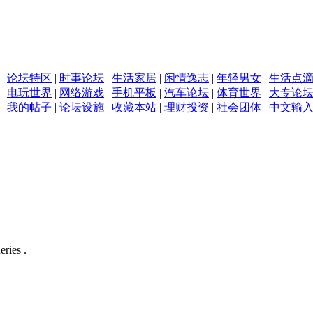
|
论坛特区
|
时事论坛
|
生活家居
|
闲情逸志
|
年轻男女
|
生活点
|
电玩世界
|
网络游戏
|
手机平板
|
汽车论坛
|
体育世界
|
大专论
|
我的帖子
|
论坛设施
|
收藏本站
|
理财投资
|
社会团体
|
中文输
eries .