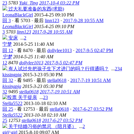
23
5783
Yuki_Ting
2017-10-4 03:22 PM
过大礼要准备的东西(求助)
LeonaBlackGirl
2015-4-25 09:10 PM
回 3
·
看 5703
·
最后
linn123
·
2017-9-28 10:55 AM
LeonaBlackGirl
2015-4-25 09:10 PM
3
5703
linn123
2017-9-28 10:55 AM
安床
...
2
宁梦
2014-5-25 11:40 AM
回 12
·
看 8470
·
最后
dollylee1013
·
2017-9-5 02:47 PM
宁梦
2014-5-25 11:40 AM
12
8470
dollylee1013
2017-9-5 02:47 PM
有人试过先把孩子生下才进门的吗？行得通吗？
...
2
3
4
kissingpig
2015-3-23 05:30 PM
回 32
·
看 9495
·
最后
stella0618
·
2017-7-19 10:51 AM
kissingpig
2015-3-23 05:30 PM
32
9495
stella0618
2017-7-19 10:51 AM
关于提亲
...
2
3
Stella5522
2013-10-18 02:10 AM
回 25
·
看 12753
·
最后
stella0618
·
2017-6-27 03:52 PM
Stella5522
2013-10-18 02:10 AM
25
12753
stella0618
2017-6-27 03:52 PM
关于结婚习俗的禁忌 （陪月婆）
...
2
girl^girl
2015-8-10 09:07 AM