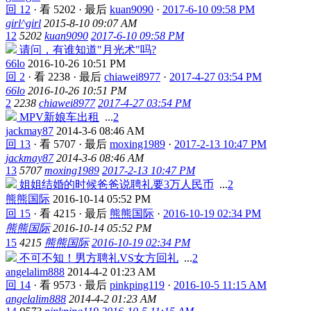
回 12
·
看 5202
·
最后
kuan9090
·
2017-6-10 09:58 PM
girl^girl
2015-8-10 09:07 AM
12
5202
kuan9090
2017-6-10 09:58 PM
请问，有谁知道"月光术"吗?
66lo
2016-10-26 10:51 PM
回 2
·
看 2238
·
最后
chiawei8977
·
2017-4-27 03:54 PM
66lo
2016-10-26 10:51 PM
2
2238
chiawei8977
2017-4-27 03:54 PM
MPV新娘车出租
...
2
jackmay87
2014-3-6 08:46 AM
回 13
·
看 5707
·
最后
moxing1989
·
2017-2-13 10:47 PM
jackmay87
2014-3-6 08:46 AM
13
5707
moxing1989
2017-2-13 10:47 PM
姐姐结婚的时候爸爸说聘礼要3万人民币
...
2
熊熊国际
2016-10-14 05:52 PM
回 15
·
看 4215
·
最后
熊熊国际
·
2016-10-19 02:34 PM
熊熊国际
2016-10-14 05:52 PM
15
4215
熊熊国际
2016-10-19 02:34 PM
不可不知！男方聘礼VS女方回礼
...
2
angelalim888
2014-4-2 01:23 AM
回 14
·
看 9573
·
最后
pinkping119
·
2016-10-5 11:15 AM
angelalim888
2014-4-2 01:23 AM