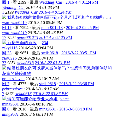
回 1
·
看 2199
·
最后
Wedding_Car
·
2016-4-4 01:24 PM
Wedding_Car
2016-4-4 01:23 PM
1
2199
Wedding_Car
2016-4-4 01:24 PM
我和好姐妹的婚期相隔不到3个月,可以互相当姐妹吗?
...
2
wan_wan0219
2015-8-10 05:46 PM
回 17
·
看 7594
·
最后
renee901213
·
2016-4-2 02:25 PM
wan_wan0219
2015-8-10 05:46 PM
17
7594
renee901213
2016-4-2 02:25 PM
新房裏面的新床
...
2
3
4
zsky1116
2014-9-28 03:04 PM
回 33
·
看 9851
·
最后
stella0618
·
2016-3-22 03:51 PM
zsky1116
2014-9-28 03:04 PM
33
9851
stella0618
2016-3-22 03:51 PM
结婚过朋友的可以请来当伴娘吗？也想询问兄弟和伴朗和
花童的琐碎事物
princessloveu
2014-3-3 10:17 AM
回 7
·
看 4375
·
最后
stella0618
·
2016-3-22 03:36 PM
princessloveu
2014-3-3 10:17 AM
7
4375
stella0618
2016-3-22 03:36 PM
请问有谁能介绍专业大妗姐 jb area
ming9631
2016-3-6 08:18 PM
回 0
·
看 2618
·
最后
ming9631
·
2016-3-6 08:18 PM
ming9631
2016-3-6 08:18 PM