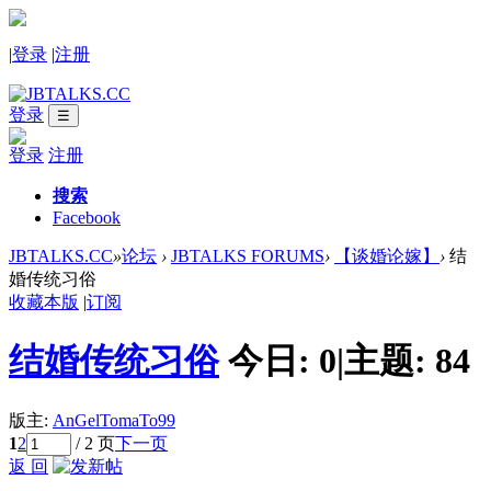
|
登录
|
注册
登录
☰
登录
注册
搜索
Facebook
JBTALKS.CC
»
论坛
›
JBTALKS FORUMS
›
【谈婚论嫁】
›
结
婚传统习俗
收藏本版
|
订阅
结婚传统习俗
今日:
0
|
主题:
84
版主:
AnGelTomaTo99
1
2
/ 2 页
下一页
返 回