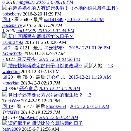
0
2618
ming9631
2016-3-6 08:18 PM
在筹备婚礼的人有好康头啦！（本地的婚礼筹备工具）
poiseberry
2016-2-20 11:29 PM
回 1
·
看 2640
·
最后
nat141349
·
2016-3-1 01:44 PM
poiseberry
2016-2-20 11:29 PM
1
2640
nat141349
2016-3-1 01:44 PM
新山区哪里有师傅帮忙选日子？
LOnElY92
2015-11-25 08:20 AM
回 7
·
看 8121
·
最后
乌云密布~
·
2015-12-31 01:26 PM
LOnElY92
2015-11-25 08:20 AM
7
8121
乌云密布~
2015-12-31 01:26 PM
结婚找师傅选定的日子可以更改吗??
...
2
3
waterkim
2013-12-3 02:13 PM
回 20
·
看 7840
·
最后
开心鱼儿
·
2015-12-21 11:29 AM
waterkim
2013-12-3 02:13 PM
20
7840
开心鱼儿
2015-12-21 11:29 AM
算日子还需要女方家妈妈的报生纸？
...
2
TriciaYee
2014-2-19 12:20 PM
回 19
·
看 5147
·
最后
khookw64
·
2015-12-6 01:31 AM
TriciaYee
2014-2-19 12:20 PM
19
5147
khookw64
2015-12-6 01:31 AM
请问哪里的师父比较会算结婚的日子
baby2009
2015-6-7 12:56 AM