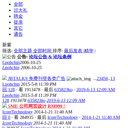
全部
过大礼
聘金
提亲
其它
通告
新窗
筛选:
全部主题
全部时间
排序:
最后发表
|
精华
|
公告:
论坛公告 & 论坛条例
Lpohchin
2006-10-25
Lpohchin
2006-10-25
JBTALKS 免费刊登各类广告
...
2
3
4
5
6
..
13
Lpohchin
2015-5-8 11:39 PM
回 128
·
看 1913478
·
最后
635823ko
·
2019-6-13 12:09 AM
Lpohchin
2015-5-8 11:39 PM
128
1913478
635823ko
2019-6-13 12:09 AM
SME 公司网页设计 RM999 !
IcoreTechnology
2014-1-21 11:40 AM
回 0
·
看 284935
·
最后
IcoreTechnology
·
2014-1-21 11:40 AM
IcoreTechnology
2014-1-21 11:40 AM