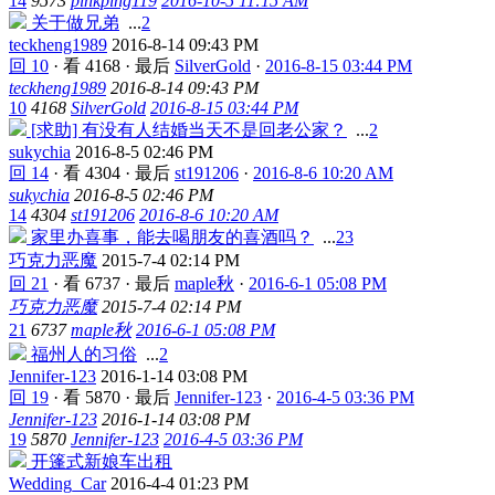
14
9573
pinkping119
2016-10-5 11:15 AM
关于做兄弟
...
2
teckheng1989
2016-8-14 09:43 PM
回 10
·
看 4168
·
最后
SilverGold
·
2016-8-15 03:44 PM
teckheng1989
2016-8-14 09:43 PM
10
4168
SilverGold
2016-8-15 03:44 PM
[求助] 有没有人结婚当天不是回老公家？
...
2
sukychia
2016-8-5 02:46 PM
回 14
·
看 4304
·
最后
st191206
·
2016-8-6 10:20 AM
sukychia
2016-8-5 02:46 PM
14
4304
st191206
2016-8-6 10:20 AM
家里办喜事，能去喝朋友的喜酒吗？
...
2
3
巧克力恶魔
2015-7-4 02:14 PM
回 21
·
看 6737
·
最后
maple秋
·
2016-6-1 05:08 PM
巧克力恶魔
2015-7-4 02:14 PM
21
6737
maple秋
2016-6-1 05:08 PM
福州人的习俗
...
2
Jennifer-123
2016-1-14 03:08 PM
回 19
·
看 5870
·
最后
Jennifer-123
·
2016-4-5 03:36 PM
Jennifer-123
2016-1-14 03:08 PM
19
5870
Jennifer-123
2016-4-5 03:36 PM
开篷式新娘车出租
Wedding_Car
2016-4-4 01:23 PM