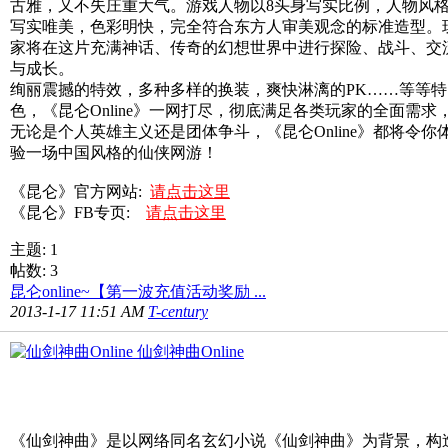
古雅，又不失庄重大气。游戏人物以8头身写实比例，人物风
写实唯美，色彩明快，完全符合东方人审美观念的标准造型。
家将在这片充满神话、传奇的幻想世界中进行探险、战斗、交
与成长。
绚丽震撼的特效，多种多样的换装，爽快淋漓的PK……等等特
色，《昆仑Online》一网打尽，彻底满足各类玩家的全面需求
无论是个人英雄主义还是团体争斗，《昆仑Online》都将令你
验一场中国风格的仙侠网游！
《昆仑》官方网站:
请点击这里
《昆仑》FB专页:
请点击这里
主题: 1
帖数: 3
昆仑online~【第一波充值活动奖励 ...
2013-1-17 11:51 AM
T-century
仙剑神曲Online
《仙剑神曲》是以网络同名玄幻小说《仙剑神曲》为背景，构