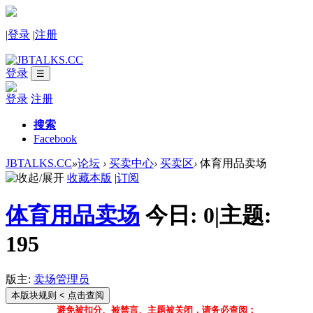
|
登录
|
注册
登录
☰
登录
注册
搜索
Facebook
JBTALKS.CC
»
论坛
›
买卖中心
›
买卖区
›
体育用品卖场
收藏本版
|
订阅
体育用品卖场
今日:
0
|
主题:
195
版主:
卖场管理员
本版块规则
< 点击查阅
避免被扣分、被禁言、主题被关闭，请务必查阅：