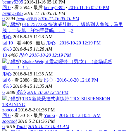
benny5395
2016-11-16 05:10 PM
回 0
·
看 2594
·
最后
benny5395
·
2016-11-16 05:10 PM
benny5395
2016-11-16 05:10 PM
0
2594
benny5395
2016-11-16 05:10 PM
[
现货
]
016-7577386 快速减肚腩。。锻炼到人鱼线，马甲
线，二头肌，纤细手臂吗。。?
...
2
彤心
2016-8-15 11:28 AM
回 10
·
看 4406
·
最后
彤心
·
2016-10-20 12:19 PM
彤心
2016-8-15 11:28 AM
10
4406
彤心
2016-10-20 12:19 PM
[
现货
]
Shake Weight 震动哑铃 （男/女）（全场现货
哦。。！！）
彤心
2016-8-15 11:35 AM
回 6
·
看 2888
·
最后
彤心
·
2016-10-20 12:18 PM
彤心
2016-8-15 11:35 AM
6
2888
彤心
2016-10-20 12:18 PM
[
现货
]
TRX新款悬挂式训练带 TRX SUSPENSION
TRAINING
zoocool
2016-5-2 01:36 PM
回 6
·
看 3018
·
最后
Yuuki
·
2016-10-13 10:41 AM
zoocool
2016-5-2 01:36 PM
6
3018
Yuuki
2016-10-13 10:41 AM