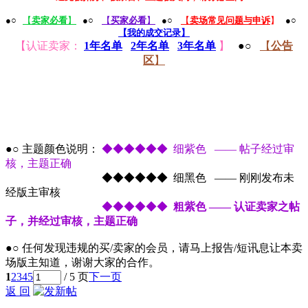
●○
【
卖家必看
】
●○
【
买家必看
】
●○
【
卖场常见问题与申诉
】
●○
【我的成交记录】
【认证卖家：
1年名单
2年名单
3年名单
】
●○
【
公告
区
】
●○ 主题颜色说明：
◆◆◆◆◆◆ 细紫色 —— 帖子经过审
核，主题正确
●○ 主题颜色说明：
◆◆◆◆◆◆ 细黑色 —— 刚刚发布未
经版主审核
●○ 主题颜色说明：
◆◆◆◆◆◆
粗紫色 —— 认证卖家之帖
子，并经过审核，主题正确
●○ 任何发现违规的买/卖家的会员，请马上报告/短讯息让本卖
场版主知道，谢谢大家的合作。
1
2
3
4
5
/ 5 页
下一页
返 回