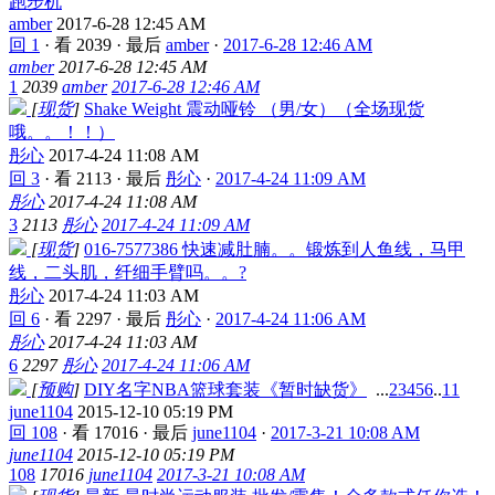
跑步机
amber
2017-6-28 12:45 AM
回 1
·
看 2039
·
最后
amber
·
2017-6-28 12:46 AM
amber
2017-6-28 12:45 AM
1
2039
amber
2017-6-28 12:46 AM
[
现货
]
Shake Weight 震动哑铃 （男/女）（全场现货
哦。。！！）
彤心
2017-4-24 11:08 AM
回 3
·
看 2113
·
最后
彤心
·
2017-4-24 11:09 AM
彤心
2017-4-24 11:08 AM
3
2113
彤心
2017-4-24 11:09 AM
[
现货
]
016-7577386 快速减肚腩。。锻炼到人鱼线，马甲
线，二头肌，纤细手臂吗。。?
彤心
2017-4-24 11:03 AM
回 6
·
看 2297
·
最后
彤心
·
2017-4-24 11:06 AM
彤心
2017-4-24 11:03 AM
6
2297
彤心
2017-4-24 11:06 AM
[
预购
]
DIY名字NBA篮球套装《暂时缺货》
...
2
3
4
5
6
..
11
june1104
2015-12-10 05:19 PM
回 108
·
看 17016
·
最后
june1104
·
2017-3-21 10:08 AM
june1104
2015-12-10 05:19 PM
108
17016
june1104
2017-3-21 10:08 AM