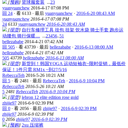
[
预购
]
篮球服套装
...
2
3
yuanyuanchew
2016-4-17 07:08 PM
回 24
·
看 6133
·
最后
yuanyuanchew
·
2016-6-20 08:43 AM
yuanyuanchew
2016-4-17 07:08 PM
24
6133
yuanyuanchew
2016-6-20 08:43 AM
[
现货
]
自行车修理工具 挂包 挂架 饮水袋 骑士手套 跑步运
动腰包 骑行保暖....
...
2
3
4
5
6
..
51
bellezababe
2014-4-21 07:42 AM
回 505
·
看 43739
·
最后
bellezababe
·
2016-6-13 08:00 AM
bellezababe
2014-4-21 07:42 AM
505
43739
bellezababe
2016-6-13 08:00 AM
[
现货
]
新货到！韩国YOGA 运动短袖衣~限时促销，最低价
保证！1件只需 RM1x ~到27/5/16
RebeccaTeh
2016-5-26 10:21 AM
回 5
·
看 2481
·
最后
RebeccaTeh
·
2016-6-9 10:04 PM
RebeccaTeh
2016-5-26 10:21 AM
5
2481
RebeccaTeh
2016-6-9 10:04 PM
[
现货
]
lebron 12 elite edition rose gold
zhijie97
2016-6-9 02:39 PM
回 0
·
看 2056
·
最后
zhijie97
·
2016-6-9 02:39 PM
zhijie97
2016-6-9 02:39 PM
0
2056
zhijie97
2016-6-9 02:39 PM
[
预购
]
2xu 压缩裤