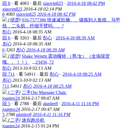
回 8
·
看 4083
·
最后
xiaovin825
·
2016-4-18 08:42 PM
xiaovin825
2016-4-18 02:14 PM
8
4083
xiaovin825
2016-4-18 08:42 PM
[
现货
]
016-7577386 快速减肚腩。。锻炼到人鱼线，马甲
线，二头肌，纤细手臂吗。。?
彤心
2016-4-18 08:35 AM
回 6
·
看 3263
·
最后
彤心
·
2016-4-18 08:39 AM
彤心
2016-4-18 08:35 AM
6
3263
彤心
2016-4-18 08:39 AM
[
现货
]
Shake Weight 震动哑铃 （男/女）（全场现货
哦。。！！）
...
2
3
4
5
6
..
72
彤心
2013-10-9 02:13 AM
回 711
·
看 54911
·
最后
彤心
·
2016-4-18 08:25 AM
彤心
2013-10-9 02:13 AM
711
54911
彤心
2016-4-18 08:25 AM
[
二手
]
二手Oto Massage Chair.
joantee24
2016-2-17 09:47 AM
回 5
·
看 2788
·
最后
alanlee8
·
2016-4-11 11:16 PM
joantee24
2016-2-17 09:47 AM
5
2788
alanlee8
2016-4-11 11:16 PM
[
二手
]
迷你跑步机
joantee24
2016-2-15 01:24 PM