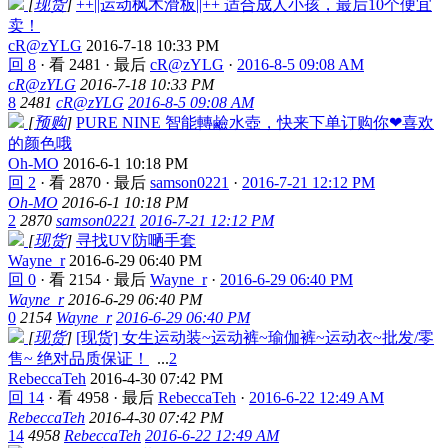
[
现货
]
++||运动枫木滑板||++ 适合成人小孩，最后10个便宜
卖！
cR@zYLG
2016-7-18 10:33 PM
回 8
·
看 2481
·
最后
cR@zYLG
·
2016-8-5 09:08 AM
cR@zYLG
2016-7-18 10:33 PM
8
2481
cR@zYLG
2016-8-5 09:08 AM
[
预购
]
PURE NINE 智能轉鹼水壺，快来下单订购你❤喜欢
的颜色哦
Oh-MO
2016-6-1 10:18 PM
回 2
·
看 2870
·
最后
samson0221
·
2016-7-21 12:12 PM
Oh-MO
2016-6-1 10:18 PM
2
2870
samson0221
2016-7-21 12:12 PM
[
现货
]
寻找UV防嗮手套
Wayne_r
2016-6-29 06:40 PM
回 0
·
看 2154
·
最后
Wayne_r
·
2016-6-29 06:40 PM
Wayne_r
2016-6-29 06:40 PM
0
2154
Wayne_r
2016-6-29 06:40 PM
[
现货
]
[现货] 女生运动装~运动裤~瑜伽裤~运动衣~批发/零
售~ 绝对品质保证！
...
2
RebeccaTeh
2016-4-30 07:42 PM
回 14
·
看 4958
·
最后
RebeccaTeh
·
2016-6-22 12:49 AM
RebeccaTeh
2016-4-30 07:42 PM
14
4958
RebeccaTeh
2016-6-22 12:49 AM