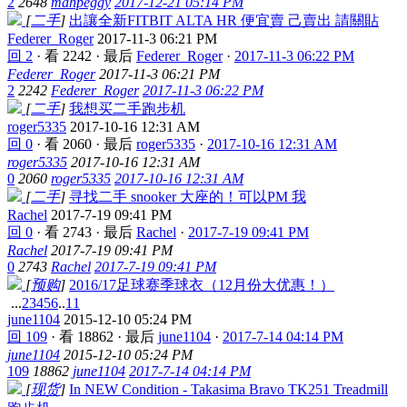
2
2648
mahpeggy
2017-12-21 05:14 PM
[
二手
]
出讓全新FITBIT ALTA HR 便宜賣 己賣出 請關貼
Federer_Roger
2017-11-3 06:21 PM
回 2
·
看 2242
·
最后
Federer_Roger
·
2017-11-3 06:22 PM
Federer_Roger
2017-11-3 06:21 PM
2
2242
Federer_Roger
2017-11-3 06:22 PM
[
二手
]
我想买二手跑步机
roger5335
2017-10-16 12:31 AM
回 0
·
看 2060
·
最后
roger5335
·
2017-10-16 12:31 AM
roger5335
2017-10-16 12:31 AM
0
2060
roger5335
2017-10-16 12:31 AM
[
二手
]
寻找二手 snooker 大座的！可以PM 我
Rachel
2017-7-19 09:41 PM
回 0
·
看 2743
·
最后
Rachel
·
2017-7-19 09:41 PM
Rachel
2017-7-19 09:41 PM
0
2743
Rachel
2017-7-19 09:41 PM
[
预购
]
2016/17足球赛季球衣（12月份大优惠！）
...
2
3
4
5
6
..
11
june1104
2015-12-10 05:24 PM
回 109
·
看 18862
·
最后
june1104
·
2017-7-14 04:14 PM
june1104
2015-12-10 05:24 PM
109
18862
june1104
2017-7-14 04:14 PM
[
现货
]
In NEW Condition - Takasima Bravo TK251 Treadmill