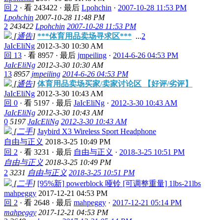
回 2
·
看 243422
·
最后
Lpohchin
·
2007-10-28 11:53 PM
Lpohchin
2007-10-28 11:48 PM
2
243422
Lpohchin
2007-10-28 11:53 PM
[
通告
]
***体育用品卖场寻求区***
...
2
JaIcEliNg
2012-3-30 10:30 AM
回 13
·
看 8957
·
最后
jmpeiling
·
2014-6-26 04:53 PM
JaIcEliNg
2012-3-30 10:30 AM
13
8957
jmpeiling
2014-6-26 04:53 PM
[
通告
]
体育用品卖场买家/卖家讨论区 【好评/劣评】
JaIcEliNg
2012-3-30 10:43 AM
回 0
·
看 5197
·
最后
JaIcEliNg
·
2012-3-30 10:43 AM
JaIcEliNg
2012-3-30 10:43 AM
0
5197
JaIcEliNg
2012-3-30 10:43 AM
[
二手
]
Jaybird X3 Wireless Sport Headphone
自由与正义
2018-3-25 10:49 PM
回 2
·
看 3231
·
最后
自由与正义
·
2018-3-25 10:51 PM
自由与正义
2018-3-25 10:49 PM
2
3231
自由与正义
2018-3-25 10:51 PM
[
二手
]
[95%新] powerblock 哑铃 [可调整重量] 1lbs-21lbs
mahpeggy
2017-12-21 04:53 PM
回 2
·
看 2648
·
最后
mahpeggy
·
2017-12-21 05:14 PM
mahpeggy
2017-12-21 04:53 PM