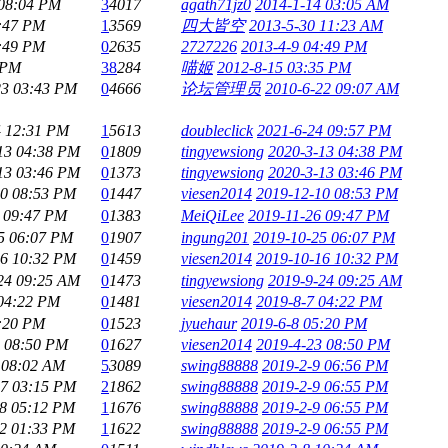
 08:04 PM
3
4017
agath71jz0
2014-1-14 03:05 AM
4:47 PM
1
3569
四大皆空
2013-5-30 11:23 AM
4:49 PM
0
2635
2727226
2013-4-9 04:49 PM
 PM
38
284
喵姬
2012-8-15 03:35 PM
23 03:43 PM
0
4666
论坛管理员
2010-6-22 09:07 AM
4 12:31 PM
1
5613
doubleclick
2021-6-24 09:57 PM
13 04:38 PM
0
1809
tingyewsiong
2020-3-13 04:38 PM
13 03:46 PM
0
1373
tingyewsiong
2020-3-13 03:46 PM
10 08:53 PM
0
1447
viesen2014
2019-12-10 08:53 PM
6 09:47 PM
0
1383
MeiQiLee
2019-11-26 09:47 PM
5 06:07 PM
0
1907
ingung201
2019-10-25 06:07 PM
16 10:32 PM
0
1459
viesen2014
2019-10-16 10:32 PM
24 09:25 AM
0
1473
tingyewsiong
2019-9-24 09:25 AM
 04:22 PM
0
1481
viesen2014
2019-8-7 04:22 PM
5:20 PM
0
1523
jyuehaur
2019-6-8 05:20 PM
3 08:50 PM
0
1627
viesen2014
2019-4-23 08:50 PM
 08:02 AM
5
3089
swing88888
2019-2-9 06:56 PM
17 03:15 PM
2
1862
swing88888
2019-2-9 06:55 PM
28 05:12 PM
1
1676
swing88888
2019-2-9 06:55 PM
22 01:33 PM
1
1622
swing88888
2019-2-9 06:55 PM