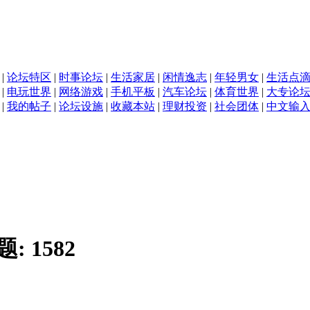
|
论坛特区
|
时事论坛
|
生活家居
|
闲情逸志
|
年轻男女
|
生活点
|
电玩世界
|
网络游戏
|
手机平板
|
汽车论坛
|
体育世界
|
大专论
|
我的帖子
|
论坛设施
|
收藏本站
|
理财投资
|
社会团体
|
中文输
题:
1582