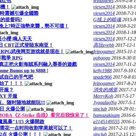
领红包
windblews
2019-2-8 
關機！
viesen2014
2018-10-
上7時震撼引爆全國際
viesen2014
2018-7-3
的提督吗?
G线上的暗魂
2015-9
日晚上7時正強勢來襲，勢不可擋！
viesen2014
2018-3-2
viesen2014
2018-1-1
斑小櫻 鳴人天天
viesen2014
2017-12-
12月8日 CBT正式登陆东南亚！
高玩evebb
2017-12-1
ARPG武侠网页游戏就是现在！
feipogamer
2015-11-
戰爭 RPG
gohgogo
2016-9-30 
 唯一真正把火影海賊系列融入墨香的遊戲
viesen2014
2017-11-
me Bonus up to $888 !
kelly1988
2017-9-10 
试自己的手气吧
spade966
2017-9-8 0
始了！！！
feipogamer
2017-8-2
开服？
消失的感觉
2017-7-
 XY 开服
MerryKoh
2017-5-17
随时随地就能玩!!!
JyggalagNg
2017-5-1
月1日 火爆公测
sinclub
2016-9-29 01
BA《Z-Strike 击战》看完后我惊呆了！
hamazakixam
2016-6
風暴"1/15 火爆開啟
a1145149555
2016-1
只需花一点时间收割苹果就可以了！
skynike
2017-2-11 09
7 下午2点 火爆公测！！！
sinclub
2017-2-15 12