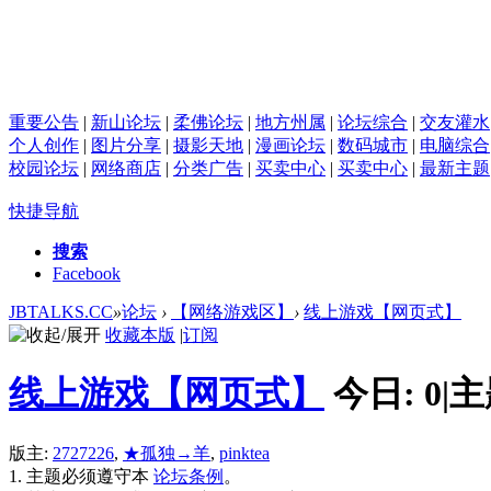
重要公告
|
新山论坛
|
柔佛论坛
|
地方州属
|
论坛综合
|
交友灌水
个人创作
|
图片分享
|
摄影天地
|
漫画论坛
|
数码城市
|
电脑综合
校园论坛
|
网络商店
|
分类广告
|
买卖中心
|
买卖中心
|
最新主题
快捷导航
搜索
Facebook
JBTALKS.CC
»
论坛
›
【网络游戏区】
›
线上游戏【网页式】
收藏本版
|
订阅
线上游戏【网页式】
今日:
0
|
主
版主:
2727226
,
★孤独→羊
,
pinktea
1. 主题必须遵守本
论坛条例
。