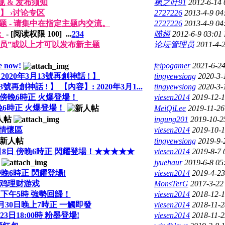
 & 发布须知
枫之叶91
2012-6-14
】 ›讨论专区
2727226
2013-4-9 0
 - 请集中在指定主题内交流。
2727226
2013-4-9 0
：
- [阅读权限
100
]
...
2
3
4
喵姬
2012-6-9 03:01
会员”或以上才可以发布新主题
论坛管理员
2011-4-
le now!
feipogamer
2021-6-2
20年3月13號再創神話 ! 】
tingyewsiong
2020-3-
神話 ! 】 【內容】: 2020年3月1...
tingyewsiong
2020-3-
日 傍晚6時正 火爆登場！
viesen2014
2019-12-
傍晚6時正 火爆登場！
MeiQiLee
2019-11-2
ingung201
2019-10-2
情懷區
viesen2014
2019-10-
tingyewsiong
2019-9-
8月8日 傍晚6時正 閃耀登場！★★★★★
viesen2014
2019-8-7
jyuehaur
2019-6-8 0
傍晚6時正 閃耀登場!
viesen2014
2019-4-2
一文鸡理财游戏
MonsTerG
2017-3-22
 下午5時 強勢回歸！
viesen2014
2018-12-
月30日晚上7時正 一觸即發
viesen2014
2018-11-
3日18:00時 粉墨登場!
viesen2014
2018-11-