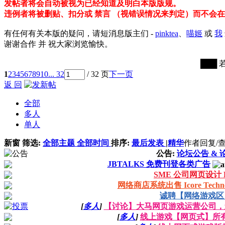
发帖者将会自动被视为已经知道及明白本版版规。
违例者将被删贴、扣分或 禁言 （视错误情况来判定）而不会
有任何有关本版的疑问，请短消息版主们 -
pinktea
、
喵姬
或
我
谢谢合作 并 祝大家浏览愉快。
███ 
1
2
3
4
5
6
7
8
9
10
... 32
/ 32 页
下一页
返 回
全部
多人
单人
新窗
筛选:
全部主题
全部时间
排序:
最后发表
|
精华
作者
回复/
公告:
论坛公告 & 
JBTALKS 免费刊登各类广告
SME 公司网页设计 R
网络商店系统出售 Icore Technolo
诚聘【网络游戏区
[
多人
]
【讨论】大马网页游戏运营公司，
[
多人
]
线上游戏【网页式】所