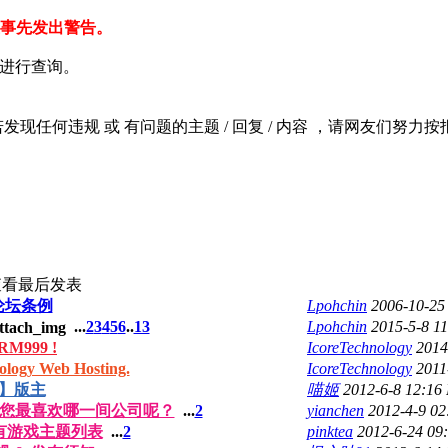
在事先发出警告。
进行查询。
若发现任何违规 或 有问题的主题 / 回复 / 内容 ，请网友们努力按报
查看
最后发表
论坛条例
Lpohchin
2006-10-25
...
2
3
4
5
6
..
13
Lpohchin
2015-5-8 1
M999 !
IcoreTechnology
2014
gy Web Hosting.
IcoreTechnology
2011
】版主
喵姬
2012-6-8 12:16
您最喜欢哪一间公司呢？
...
2
yianchen
2012-4-9 0
有游戏主题列表
...
2
pinktea
2012-6-24 09