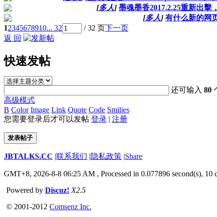
[
多人
]
墨魂墨香2017.2.25重新
[
多人
]
有什么新的网
1
2
3
4
5
6
7
8
9
10
... 32
/ 32 页
下一页
返 回
快速发帖
还可输入
80
高级模式
B
Color
Image
Link
Quote
Code
Smilies
您需要登录后才可以发帖
登录
|
注册
发表帖子
JBTALKS.CC
|
联系我们
|
隐私政策
|
Share
GMT+8, 2026-8-8 06:25 AM
, Processed in 0.077896 second(s), 10 q
Powered by
Discuz!
X2.5
© 2001-2012
Comsenz Inc.