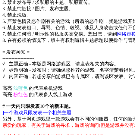
2. 禁止发布寻 / 求私服的主题、私服宣传。
3. 禁止纯链接 / 图片、发布主题。
4. 禁止洗版。
5. 严禁色情及恶作剧有关的游戏（所谓的恶作剧，就是游戏开
6. 禁止发表粗口、辱骂、色情、歧视、涉及人身攻击或任何不
7. 禁止任何暗 / 明示性的私服买卖交易。想出售，请到
网络虚
8. 在有必须的情况下，版主有权利编辑主题标题以便操作与管
= 发布须知 =
---------------------
√ 主题正确 - 本版是网络游戏区，请发表相关的内容。
√ 标题明确 - 发布时；请确保您推荐的游戏，名字清楚看得见
√ 内容正确 - 若想分享的游戏已有专属区，请到该区发表、
高亮
浅蓝色
的代表单机游戏
高亮
粉红色
的代表多人线上游戏
# 一天内只限发表10个的新主题。
]一个游戏只限发表一个相关主题
另外，基于网页游戏里一款游戏会有不同的伺服器，任何的新
亲爱的玩家，有关于游戏的寻求，游戏的询问(但是游戏并没有相关主题)，可以到http