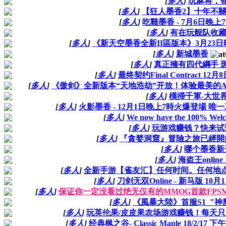
[
多人
]
玩麻将，
[
多人
]
【狂人墨香2】十年不
[
多人
]
吃雞墨香 - 7月6日晚
[
多人
]
有在玩舰队收藏
[
多人
]
《新天空墨香全新II區版本》3月23
[
多人
]
新城墨香
[
多人
]
真正擁有四代綱手 
[
多人
]
最终契约Final Contract 
[
多人
]
《傲剑》全新版本“天地浩劫”开放！体验最美的
[
多人
]
橫掃千軍-大世界
[
多人
]
火影墨香 - 12月1日晚上7時火爆登場
[
多人
]
We now have the 100% Welco
[
多人
]
玩游戏赚钱？快来试
[
多人
]
『貪婪洞窟』冒險之旅已經開
[
多人
]
哪个墨香新
[
多人
]
海盗王online
[
多人
]
全新手游【雀友汇】任何时间。任何地点。
[
多人
]
刀剑无双Online - 新马版 10
[
多人
]
保证你一定没看过绝无仅有的MMOG首款FPSMO
[
多人
]
《風暴大陸》首服S1_"神魔
[
多人
]
玩英伦果/皮皮果农场游戏赚钱！每天
[
多人
]
经典枫之谷- Classic Maple 18/2/1