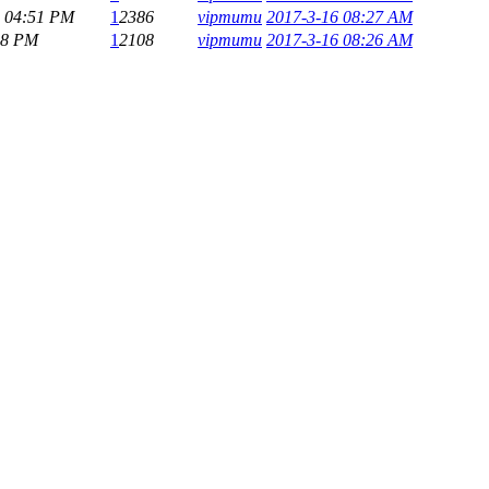
4 04:51 PM
1
2386
vipmumu
2017-3-16 08:27 AM
48 PM
1
2108
vipmumu
2017-3-16 08:26 AM