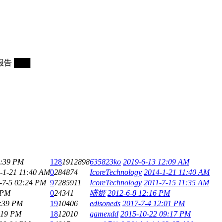
告 ███
1:39 PM
128
1912898
635823ko
2019-6-13 12:09 AM
-1-21 11:40 AM
0
284874
IcoreTechnology
2014-1-21 11:40 AM
-7-5 02:24 PM
9
7285911
IcoreTechnology
2011-7-15 11:35 AM
 PM
0
24341
喵姬
2012-6-8 12:16 PM
2:39 PM
19
10406
edisoneds
2017-7-4 12:01 PM
:19 PM
18
12010
gamexdd
2015-10-22 09:17 PM