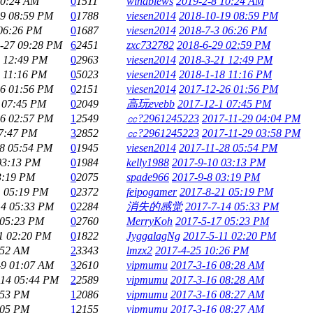
10:24 AM
0
1511
windblews
2019-2-8 10:24 AM
19 08:59 PM
0
1788
viesen2014
2018-10-19 08:59 PM
 06:26 PM
0
1687
viesen2014
2018-7-3 06:26 PM
-27 09:28 PM
6
2451
zxc732782
2018-6-29 02:59 PM
1 12:49 PM
0
2963
viesen2014
2018-3-21 12:49 PM
8 11:16 PM
0
5023
viesen2014
2018-1-18 11:16 PM
26 01:56 PM
0
2151
viesen2014
2017-12-26 01:56 PM
 07:45 PM
0
2049
高玩evebb
2017-12-1 07:45 PM
16 02:57 PM
1
2549
㏄?2961245223
2017-11-29 04:04 PM
07:47 PM
3
2852
㏄?2961245223
2017-11-29 03:58 PM
28 05:54 PM
0
1945
viesen2014
2017-11-28 05:54 PM
03:13 PM
0
1984
kelly1988
2017-9-10 03:13 PM
3:19 PM
0
2075
spade966
2017-9-8 03:19 PM
1 05:19 PM
0
2372
feipogamer
2017-8-21 05:19 PM
14 05:33 PM
0
2284
消失的感觉
2017-7-14 05:33 PM
 05:23 PM
0
2760
MerryKoh
2017-5-17 05:23 PM
1 02:20 PM
0
1822
JyggalagNg
2017-5-11 02:20 PM
:52 AM
2
3343
lmzx2
2017-4-25 10:26 PM
-9 01:07 AM
3
2610
vipmumu
2017-3-16 08:28 AM
-14 05:44 PM
2
2589
vipmumu
2017-3-16 08:28 AM
:53 PM
1
2086
vipmumu
2017-3-16 08:27 AM
:05 PM
1
2155
vipmumu
2017-3-16 08:27 AM