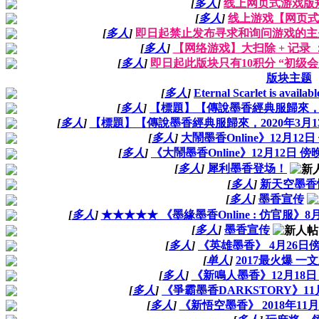
[
多人
]
线上网页式游戏版规
[
多人
]
线上游戏【网页式
[
多人
]
即日起禁止发布寻求和询问游戏的主题
[
多人
]
【网络游戏】大扫除 + 记录 
[
多人
]
即日起此版块只有10积分 “初级
版块主题
[
多人
]
Eternal Scarlet is availab
[
多人
]
【標題】【傳說墨香經典服歸來，20
[
多人
]
【標題】【傳說墨香經典服歸來，2020年3月13號再創
[
多人
]
大鬧墨香Online》12月12
[
多人
]
《大鬧墨香Online》12月12日 
[
多人
]
犀利墨香登场！
[
多人
]
新天空墨香
[
多人
]
墨香宣传
[
多人
]
★★★★★ 《墨緣墨香Online : 仿官服》
[
多人
]
墨香宣传
[
多人
]
《英雄墨香》 4月26日
[
单人
]
2017最火爆 
[
多人
]
《新鳴人墨香》12月18日
[
多人
]
《爭霸墨香DARKSTORY》11
[
多人
]
《新悟空墨香》 2018年11月2