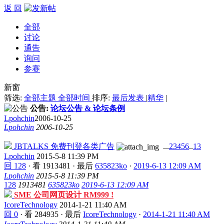
返 回
全部
讨论
通告
询问
参赛
新窗
筛选:
全部主题
全部时间
排序:
最后发表
|
精华
|
公告:
论坛公告 & 论坛条例
Lpohchin
2006-10-25
Lpohchin
2006-10-25
JBTALKS 免费刊登各类广告
...
2
3
4
5
6
..
13
Lpohchin
2015-5-8 11:39 PM
回 128
·
看 1913481
·
最后
635823ko
·
2019-6-13 12:09 AM
Lpohchin
2015-5-8 11:39 PM
128
1913481
635823ko
2019-6-13 12:09 AM
SME 公司网页设计 RM999 !
IcoreTechnology
2014-1-21 11:40 AM
回 0
·
看 284935
·
最后
IcoreTechnology
·
2014-1-21 11:40 AM