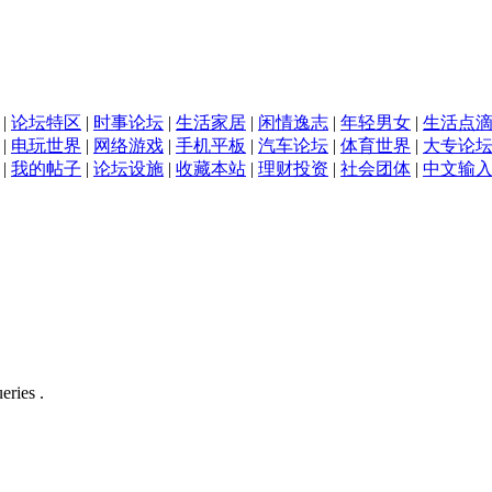
|
论坛特区
|
时事论坛
|
生活家居
|
闲情逸志
|
年轻男女
|
生活点
|
电玩世界
|
网络游戏
|
手机平板
|
汽车论坛
|
体育世界
|
大专论
|
我的帖子
|
论坛设施
|
收藏本站
|
理财投资
|
社会团体
|
中文输
eries .