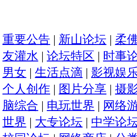
重要公告
|
新山论坛
|
柔
友灌水
|
论坛特区
|
时事
男女
|
生活点滴
|
影视娱
个人创作
|
图片分享
|
摄
脑综合
|
电玩世界
|
网络
世界
|
大专论坛
|
中学论