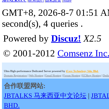
JBTALKS.CC
|
联系我们
|
隐私政策
|
Share
GMT+8, 2026-8-7 01:51 
second(s), 4 queries .
Powered by
Discuz!
X2.5
© 2001-2012
Comsenz Inc
Ultra High-performance Dedicated Server powered by
iCore Technology Sdn. Bhd.
Domain Registration
|
Web Hosting
|
Email Hosting
|
Forum Hosting
|
ECShop Hosting
|
Dedic
合作联盟网站:
JBTALKS 马来西亚中文论坛
|
JBT
BHD.