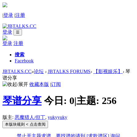
|
登录
|
注册
登录
☰
登录
注册
搜索
Facebook
JBTALKS.CC
»
论坛
›
JBTALKS FORUMS
›
【影视娱乐】
›
琴
谱分享
收藏本版
|
订阅
琴谱分享
今日:
0
|
主题:
256
版主:
恶魔猎人/但丁
,
yukyyuky
本版块规则
< 点击查阅
禁止开主题求谱，要找谱的请到 [求歌谱区] 询问