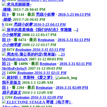
求乌克丽丽谱~
-矮矮-
2013-7-26 04:41 PM
回 9
·
看 3144
·
最后
禿頭小妖孽
·
2016-5-23 04:13 PM
-矮矮-
2013-7-26 04:41 PM
9
3144
禿頭小妖孽
2016-5-23 04:13 PM
放羊的星星插曲《我们的纪念》李雅微
...
2
小小钢琴家
2008-12-12 03:17 PM
回 19
·
看 8474
·
最后
Reginatan
·
2016-3-31 02:13 PM
小小钢琴家
2008-12-12 03:17 PM
19
8474
Reginatan
2016-3-31 02:13 PM
周杰伦-蒲公英的约定(简单版)
...
2
3
MeMoRyIn§uN
2007-11-12 09:03 PM
回 21
·
看 14096
·
最后
Reginatan
·
2016-3-31 02:11 PM
MeMoRyIn§uN
2007-11-12 09:03 PM
21
14096
Reginatan
2016-3-31 02:11 PM
超好听！ 李斯特 《爱之梦》
我不是版主
2016-1-1 12:09 AM
回 1
·
看 2204
·
最后
Reginatan
·
2016-3-31 02:09 PM
我不是版主
2016-1-1 12:09 AM
1
2204
Reginatan
2016-3-31 02:09 PM
ELECTONE STAGEA 琴谱（电子琴）
Alice.selina
2009-6-6 08:44 AM