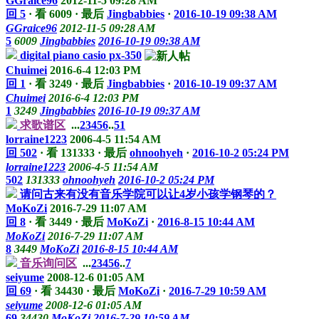
GGraice96
2012-11-5 09:28 AM
回 5
·
看 6009
·
最后
Jingbabbies
·
2016-10-19 09:38 AM
GGraice96
2012-11-5 09:28 AM
5
6009
Jingbabbies
2016-10-19 09:38 AM
digital piano casio px-350
Chuimei
2016-6-4 12:03 PM
回 1
·
看 3249
·
最后
Jingbabbies
·
2016-10-19 09:37 AM
Chuimei
2016-6-4 12:03 PM
1
3249
Jingbabbies
2016-10-19 09:37 AM
求歌谱区
...
2
3
4
5
6
..
51
lorraine1223
2006-4-5 11:54 AM
回 502
·
看 131333
·
最后
ohnoohyeh
·
2016-10-2 05:24 PM
lorraine1223
2006-4-5 11:54 AM
502
131333
ohnoohyeh
2016-10-2 05:24 PM
请问古来有没有音乐学院可以让4岁小孩学钢琴的？
MoKoZi
2016-7-29 11:07 AM
回 8
·
看 3449
·
最后
MoKoZi
·
2016-8-15 10:44 AM
MoKoZi
2016-7-29 11:07 AM
8
3449
MoKoZi
2016-8-15 10:44 AM
音乐询问区
...
2
3
4
5
6
..
7
seiyume
2008-12-6 01:05 AM
回 69
·
看 34430
·
最后
MoKoZi
·
2016-7-29 10:59 AM
seiyume
2008-12-6 01:05 AM
69
34430
MoKoZi
2016-7-29 10:59 AM