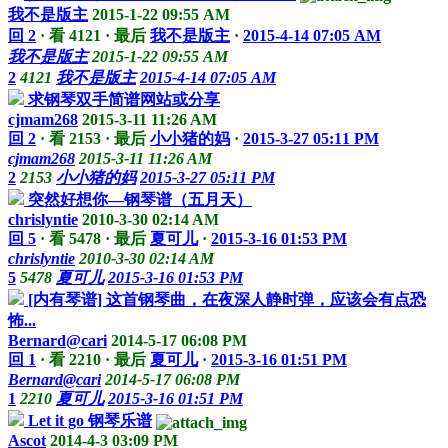
我不是版主
2015-1-22 09:55 AM
回 2
·
看 4121
·
最后
我不是版主
·
2015-4-14 07:05 AM
我不是版主
2015-1-22 09:55 AM
2
4121
我不是版主
2015-4-14 07:05 AM
求钢琴双手简谱网站或分享
cjmam268
2015-3-11 11:26 AM
回 2
·
看 2153
·
最后
小小猪的妈
·
2015-3-27 05:11 PM
cjmam268
2015-3-11 11:26 AM
2
2153
小小猪的妈
2015-3-27 05:11 PM
突然好想你—钢琴谱（五月天）
chrislyntie
2010-3-30 02:14 AM
回 5
·
看 5478
·
最后
夏可儿
·
2015-3-16 01:53 PM
chrislyntie
2010-3-30 02:14 AM
5
5478
夏可儿
2015-3-16 01:53 PM
[内有琴谱] 这首钢琴曲，在夜深人静时弹，应该会有点恐
怖...
Bernard@cari
2014-5-17 06:08 PM
回 1
·
看 2210
·
最后
夏可儿
·
2015-3-16 01:51 PM
Bernard@cari
2014-5-17 06:08 PM
1
2210
夏可儿
2015-3-16 01:51 PM
Let it go 钢琴乐谱
Ascot
2014-4-3 03:09 PM