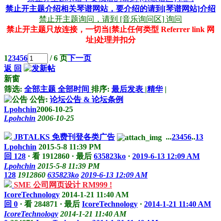
禁止开主题介绍相关琴谱网站，要介绍的请到[琴谱网站]介绍
禁止开主题询问，请到 [音乐询问区] 询问
禁止开主题只放连接，一切当[禁止任何类型 Referrer link 网
址]处理并扣分
1
2
3
4
5
6
/ 6 页
下一页
返 回
新窗
筛选:
全部主题
全部时间
排序:
最后发表
|
精华
|
公告:
论坛公告 & 论坛条例
Lpohchin
2006-10-25
Lpohchin
2006-10-25
JBTALKS 免费刊登各类广告
...
2
3
4
5
6
..
13
Lpohchin
2015-5-8 11:39 PM
回 128
·
看 1912860
·
最后
635823ko
·
2019-6-13 12:09 AM
Lpohchin
2015-5-8 11:39 PM
128
1912860
635823ko
2019-6-13 12:09 AM
SME 公司网页设计 RM999 !
IcoreTechnology
2014-1-21 11:40 AM
回 0
·
看 284871
·
最后
IcoreTechnology
·
2014-1-21 11:40 AM
IcoreTechnology
2014-1-21 11:40 AM